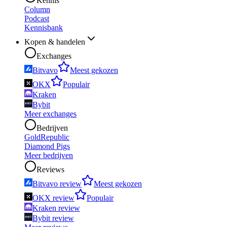
Kennis
Column
Podcast
Kennisbank
Kopen & handelen
Exchanges
Bitvavo
Meest gekozen
OKX
Populair
Kraken
Bybit
Meer exchanges
Bedrijven
GoldRepublic
Diamond Pigs
Meer bedrijven
Reviews
Bitvavo review
Meest gekozen
OKX review
Populair
Kraken review
Bybit review