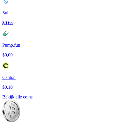
Sui
$0,68
Pump.fun
$0,00
Canton
$0,10
Bekijk alle coins