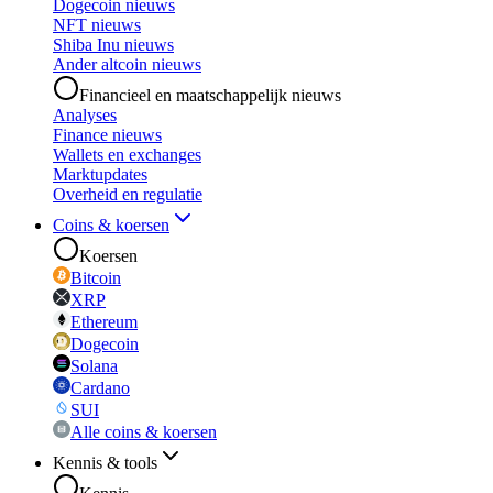
Dogecoin nieuws
NFT nieuws
Shiba Inu nieuws
Ander altcoin nieuws
Financieel en maatschappelijk nieuws
Analyses
Finance nieuws
Wallets en exchanges
Marktupdates
Overheid en regulatie
Coins & koersen
Koersen
Bitcoin
XRP
Ethereum
Dogecoin
Solana
Cardano
SUI
Alle coins & koersen
Kennis & tools