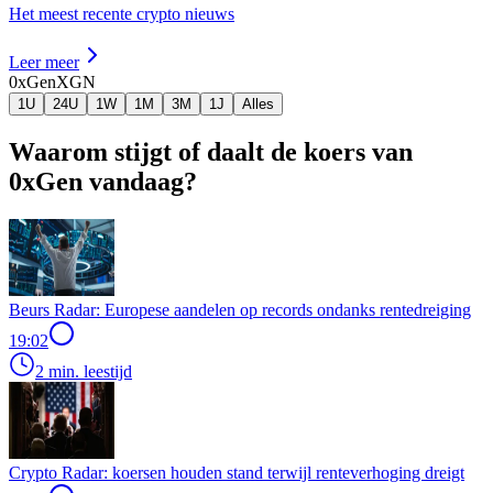
Het meest recente crypto nieuws
Leer meer
0xGen
XGN
1U
24U
1W
1M
3M
1J
Alles
Waarom stijgt of daalt de koers van
0xGen vandaag?
Beurs Radar: Europese aandelen op records ondanks rentedreiging
19:02
2 min. leestijd
Crypto Radar: koersen houden stand terwijl renteverhoging dreigt