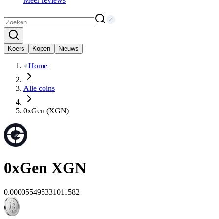
Meer reviews
Koers
Kopen
Nieuws
Home
Alle coins
0xGen (XGN)
0xGen
XGN
0.000055495331011582