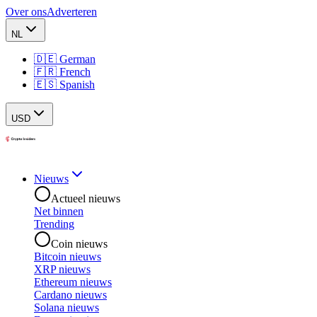
Over ons
Adverteren
NL
🇩🇪 German
🇫🇷 French
🇪🇸 Spanish
USD
Nieuws
Actueel nieuws
Net binnen
Trending
Coin nieuws
Bitcoin nieuws
XRP nieuws
Ethereum nieuws
Cardano nieuws
Solana nieuws