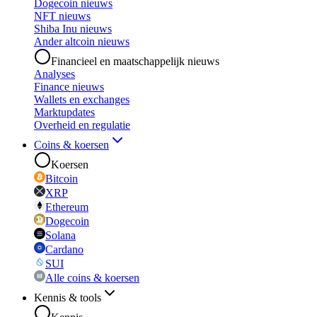
Dogecoin nieuws
NFT nieuws
Shiba Inu nieuws
Ander altcoin nieuws
Financieel en maatschappelijk nieuws
Analyses
Finance nieuws
Wallets en exchanges
Marktupdates
Overheid en regulatie
Coins & koersen
Koersen
Bitcoin
XRP
Ethereum
Dogecoin
Solana
Cardano
SUI
Alle coins & koersen
Kennis & tools