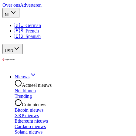
Over ons
Adverteren
NL
🇩🇪 German
🇫🇷 French
🇪🇸 Spanish
USD
Nieuws
Actueel nieuws
Net binnen
Trending
Coin nieuws
Bitcoin nieuws
XRP nieuws
Ethereum nieuws
Cardano nieuws
Solana nieuws