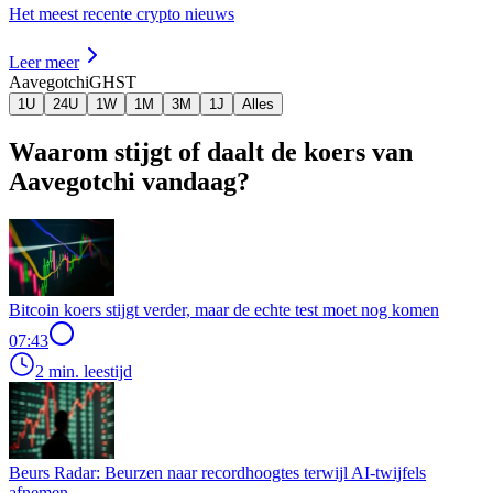
Het meest recente crypto nieuws
Leer meer
Aavegotchi
GHST
1U
24U
1W
1M
3M
1J
Alles
Waarom stijgt of daalt de koers van
Aavegotchi vandaag?
Bitcoin koers stijgt verder, maar de echte test moet nog komen
07:43
2 min. leestijd
Beurs Radar: Beurzen naar recordhoogtes terwijl AI-twijfels
afnemen