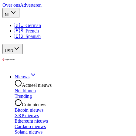
Over ons
Adverteren
NL
🇩🇪 German
🇫🇷 French
🇪🇸 Spanish
USD
Nieuws
Actueel nieuws
Net binnen
Trending
Coin nieuws
Bitcoin nieuws
XRP nieuws
Ethereum nieuws
Cardano nieuws
Solana nieuws