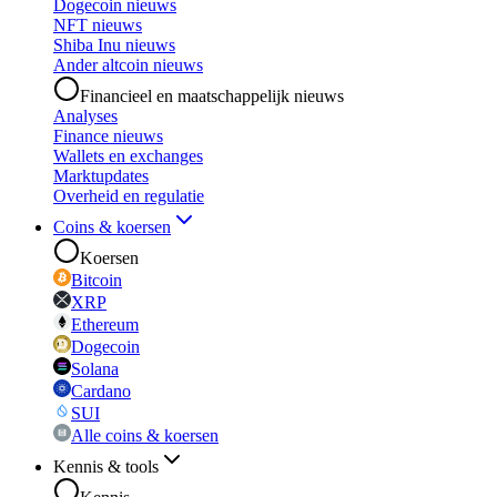
Dogecoin nieuws
NFT nieuws
Shiba Inu nieuws
Ander altcoin nieuws
Financieel en maatschappelijk nieuws
Analyses
Finance nieuws
Wallets en exchanges
Marktupdates
Overheid en regulatie
Coins & koersen
Koersen
Bitcoin
XRP
Ethereum
Dogecoin
Solana
Cardano
SUI
Alle coins & koersen
Kennis & tools