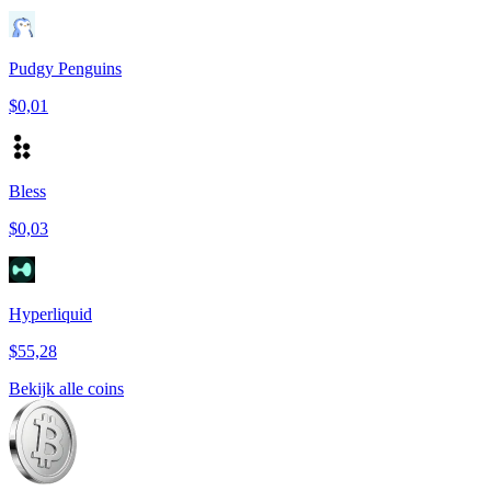
Pudgy Penguins
$0,01
Bless
$0,03
Hyperliquid
$55,28
Bekijk alle coins