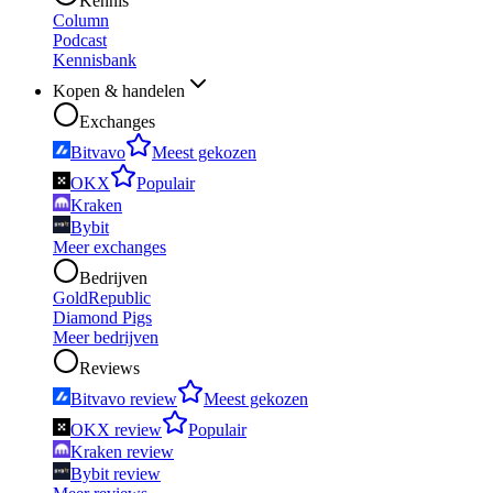
Kennis
Column
Podcast
Kennisbank
Kopen & handelen
Exchanges
Bitvavo
Meest gekozen
OKX
Populair
Kraken
Bybit
Meer exchanges
Bedrijven
GoldRepublic
Diamond Pigs
Meer bedrijven
Reviews
Bitvavo review
Meest gekozen
OKX review
Populair
Kraken review
Bybit review