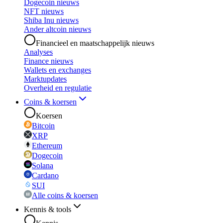
Dogecoin nieuws
NFT nieuws
Shiba Inu nieuws
Ander altcoin nieuws
Financieel en maatschappelijk nieuws
Analyses
Finance nieuws
Wallets en exchanges
Marktupdates
Overheid en regulatie
Coins & koersen
Koersen
Bitcoin
XRP
Ethereum
Dogecoin
Solana
Cardano
SUI
Alle coins & koersen
Kennis & tools