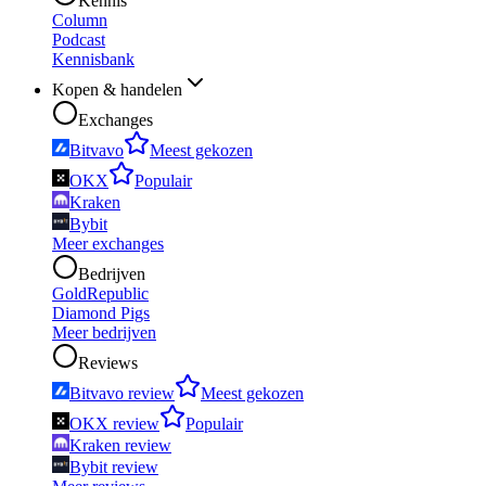
Kennis
Column
Podcast
Kennisbank
Kopen & handelen
Exchanges
Bitvavo
Meest gekozen
OKX
Populair
Kraken
Bybit
Meer exchanges
Bedrijven
GoldRepublic
Diamond Pigs
Meer bedrijven
Reviews
Bitvavo review
Meest gekozen
OKX review
Populair
Kraken review
Bybit review