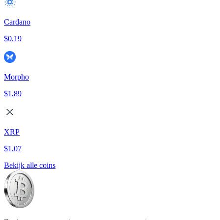
Cardano
$0,19
Morpho
$1,89
XRP
$1,07
Bekijk alle coins