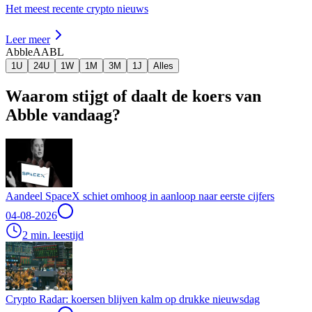
Het meest recente crypto nieuws
Leer meer
Abble
AABL
1U
24U
1W
1M
3M
1J
Alles
Waarom stijgt of daalt de koers van
Abble vandaag?
Aandeel SpaceX schiet omhoog in aanloop naar eerste cijfers
04-08-2026
2 min. leestijd
Crypto Radar: koersen blijven kalm op drukke nieuwsdag