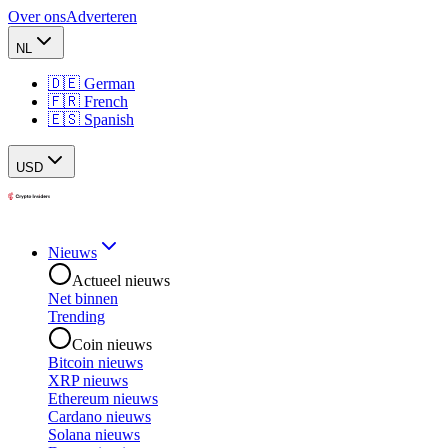
Over ons
Adverteren
NL
🇩🇪 German
🇫🇷 French
🇪🇸 Spanish
USD
Nieuws
Actueel nieuws
Net binnen
Trending
Coin nieuws
Bitcoin nieuws
XRP nieuws
Ethereum nieuws
Cardano nieuws
Solana nieuws