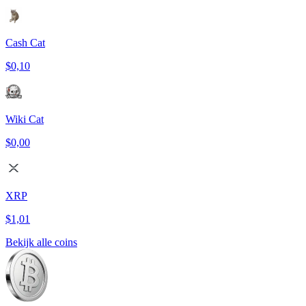
Cash Cat
$0,10
Wiki Cat
$0,00
XRP
$1,01
Bekijk alle coins