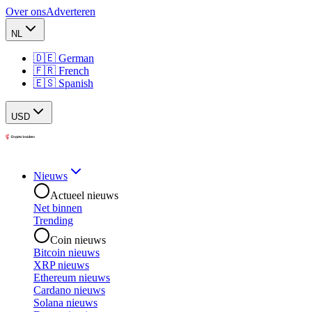
Over ons
Adverteren
NL
🇩🇪 German
🇫🇷 French
🇪🇸 Spanish
USD
Nieuws
Actueel nieuws
Net binnen
Trending
Coin nieuws
Bitcoin nieuws
XRP nieuws
Ethereum nieuws
Cardano nieuws
Solana nieuws