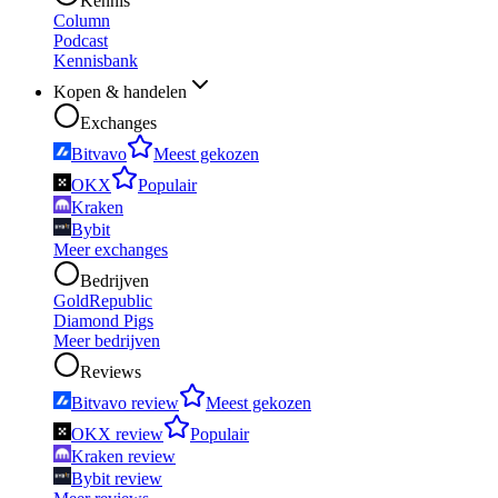
Kennis
Column
Podcast
Kennisbank
Kopen & handelen
Exchanges
Bitvavo
Meest gekozen
OKX
Populair
Kraken
Bybit
Meer exchanges
Bedrijven
GoldRepublic
Diamond Pigs
Meer bedrijven
Reviews
Bitvavo review
Meest gekozen
OKX review
Populair
Kraken review
Bybit review