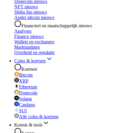
Dogecoin nieuws
NFT nieuws
Shiba Inu nieuws
Ander altcoin nieuws
Financieel en maatschappelijk nieuws
Analyses
Finance nieuws
Wallets en exchanges
Marktupdates
Overheid en regulatie
Coins & koersen
Koersen
Bitcoin
XRP
Ethereum
Dogecoin
Solana
Cardano
SUI
Alle coins & koersen
Kennis & tools