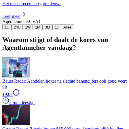
Het meest recente crypto nieuws
Leer meer
Agentlauncher
CVAI
1U
24U
1W
1M
3M
1J
Alles
Waarom stijgt of daalt de koers van
Agentlauncher vandaag?
Beurs Radar: Aandelen hoger na slechte banencijfers ook goud veert
op
19:08
3 min. leestijd
Crypto Radar: Bitcoin boven $65.000 terwijl cardano blijft knallen