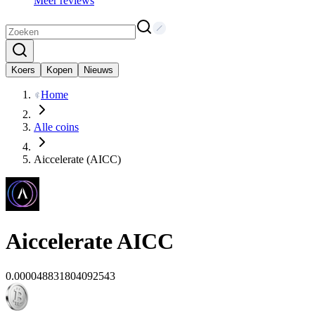
Meer reviews
Koers
Kopen
Nieuws
Home
Alle coins
Aiccelerate (AICC)
Aiccelerate
AICC
0.000048831804092543