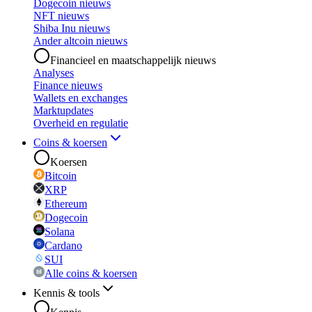
Dogecoin nieuws
NFT nieuws
Shiba Inu nieuws
Ander altcoin nieuws
Financieel en maatschappelijk nieuws
Analyses
Finance nieuws
Wallets en exchanges
Marktupdates
Overheid en regulatie
Coins & koersen
Koersen
Bitcoin
XRP
Ethereum
Dogecoin
Solana
Cardano
SUI
Alle coins & koersen
Kennis & tools