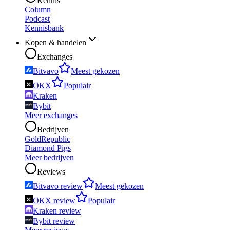
Kennis
Column
Podcast
Kennisbank
Kopen & handelen
Exchanges
Bitvavo
Meest gekozen
OKX
Populair
Kraken
Bybit
Meer exchanges
Bedrijven
GoldRepublic
Diamond Pigs
Meer bedrijven
Reviews
Bitvavo review
Meest gekozen
OKX review
Populair
Kraken review
Bybit review