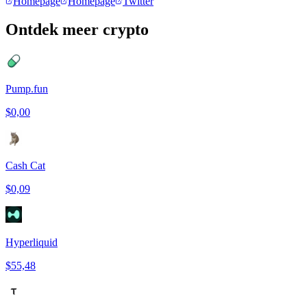
Homepage
Homepage
Twitter
Ontdek meer crypto
Pump.fun
$0,00
Cash Cat
$0,09
Hyperliquid
$55,48