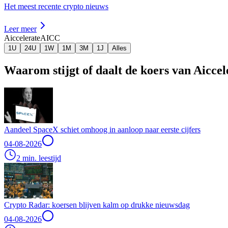
Het meest recente crypto nieuws
Leer meer
Aiccelerate
AICC
1U
24U
1W
1M
3M
1J
Alles
Waarom stijgt of daalt de koers van Aicce
Aandeel SpaceX schiet omhoog in aanloop naar eerste cijfers
04-08-2026
2 min. leestijd
Crypto Radar: koersen blijven kalm op drukke nieuwsdag
04-08-2026