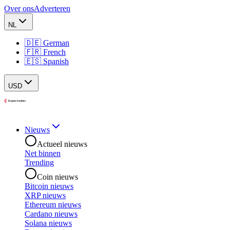
Over ons
Adverteren
NL
🇩🇪 German
🇫🇷 French
🇪🇸 Spanish
USD
Nieuws
Actueel nieuws
Net binnen
Trending
Coin nieuws
Bitcoin nieuws
XRP nieuws
Ethereum nieuws
Cardano nieuws
Solana nieuws