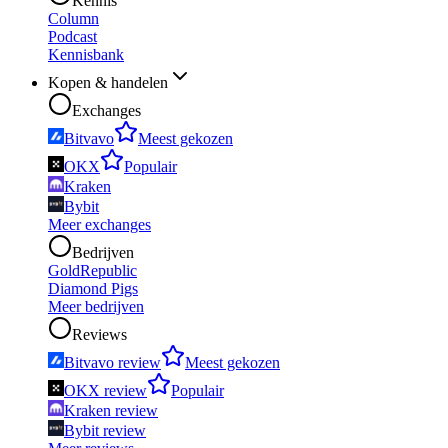
Kennis
Column
Podcast
Kennisbank
Kopen & handelen
Exchanges
Bitvavo
Meest gekozen
OKX
Populair
Kraken
Bybit
Meer exchanges
Bedrijven
GoldRepublic
Diamond Pigs
Meer bedrijven
Reviews
Bitvavo review
Meest gekozen
OKX review
Populair
Kraken review
Bybit review