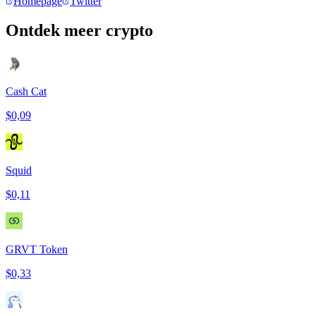
Homepage
Twitter
Ontdek meer crypto
Cash Cat
$0,09
Squid
$0,11
GRVT Token
$0,33