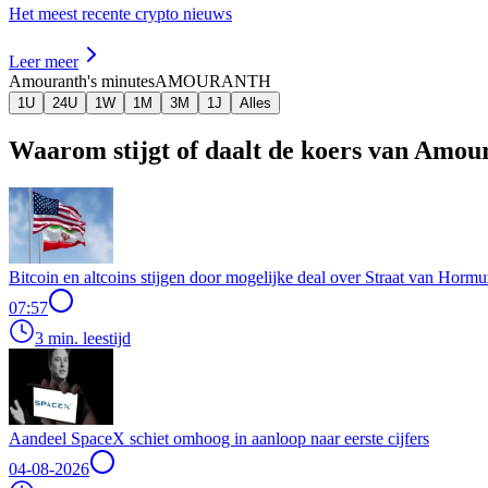
Het meest recente crypto nieuws
Leer meer
Amouranth's minutes
AMOURANTH
1U
24U
1W
1M
3M
1J
Alles
Waarom stijgt of daalt de koers van Amou
Bitcoin en altcoins stijgen door mogelijke deal over Straat van Hormu
07:57
3 min. leestijd
Aandeel SpaceX schiet omhoog in aanloop naar eerste cijfers
04-08-2026