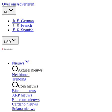
Over ons
Adverteren
NL
🇩🇪 German
🇫🇷 French
🇪🇸 Spanish
USD
Nieuws
Actueel nieuws
Net binnen
Trending
Coin nieuws
Bitcoin nieuws
XRP nieuws
Ethereum nieuws
Cardano nieuws
Solana nieuws