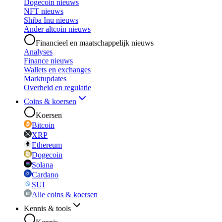
Dogecoin nieuws
NFT nieuws
Shiba Inu nieuws
Ander altcoin nieuws
Financieel en maatschappelijk nieuws
Analyses
Finance nieuws
Wallets en exchanges
Marktupdates
Overheid en regulatie
Coins & koersen
Koersen
Bitcoin
XRP
Ethereum
Dogecoin
Solana
Cardano
SUI
Alle coins & koersen
Kennis & tools