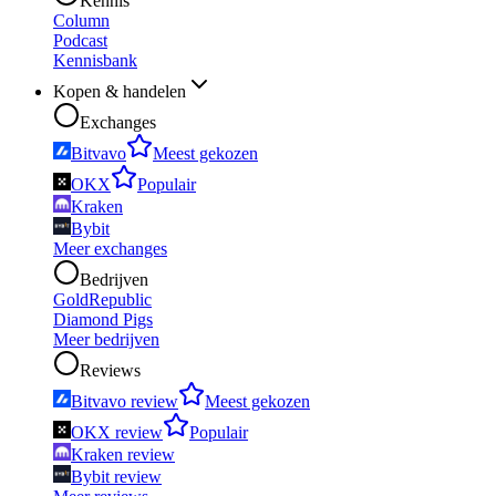
Kennis
Column
Podcast
Kennisbank
Kopen & handelen
Exchanges
Bitvavo
Meest gekozen
OKX
Populair
Kraken
Bybit
Meer exchanges
Bedrijven
GoldRepublic
Diamond Pigs
Meer bedrijven
Reviews
Bitvavo review
Meest gekozen
OKX review
Populair
Kraken review
Bybit review