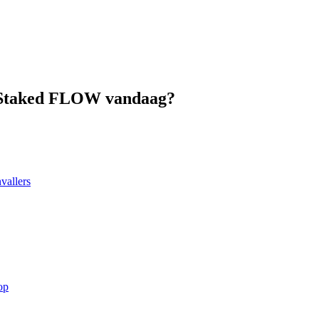
r Staked FLOW vandaag?
vallers
op