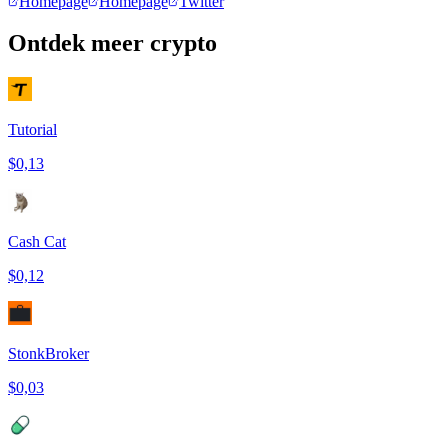
Homepage
Homepage
Twitter
Ontdek meer crypto
Tutorial
$0,13
Cash Cat
$0,12
StonkBroker
$0,03