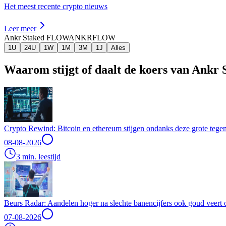
Het meest recente crypto nieuws
Leer meer
Ankr Staked FLOW
ANKRFLOW
1U
24U
1W
1M
3M
1J
Alles
Waarom stijgt of daalt de koers van Ank
Crypto Rewind: Bitcoin en ethereum stijgen ondanks deze grote tegen
08-08-2026
3 min. leestijd
Beurs Radar: Aandelen hoger na slechte banencijfers ook goud veert 
07-08-2026