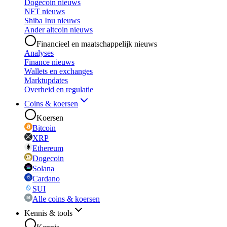
Dogecoin nieuws
NFT nieuws
Shiba Inu nieuws
Ander altcoin nieuws
Financieel en maatschappelijk nieuws
Analyses
Finance nieuws
Wallets en exchanges
Marktupdates
Overheid en regulatie
Coins & koersen
Koersen
Bitcoin
XRP
Ethereum
Dogecoin
Solana
Cardano
SUI
Alle coins & koersen
Kennis & tools