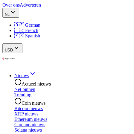
Over ons
Adverteren
NL
🇩🇪 German
🇫🇷 French
🇪🇸 Spanish
USD
Nieuws
Actueel nieuws
Net binnen
Trending
Coin nieuws
Bitcoin nieuws
XRP nieuws
Ethereum nieuws
Cardano nieuws
Solana nieuws