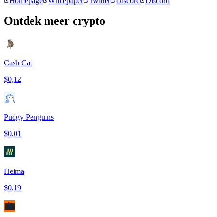
Homepage
Whitepaper
Twitter
Discord
Discord
Ontdek meer crypto
Cash Cat
$0,12
Pudgy Penguins
$0,01
Heima
$0,19