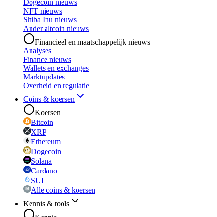
Dogecoin nieuws
NFT nieuws
Shiba Inu nieuws
Ander altcoin nieuws
Financieel en maatschappelijk nieuws
Analyses
Finance nieuws
Wallets en exchanges
Marktupdates
Overheid en regulatie
Coins & koersen
Koersen
Bitcoin
XRP
Ethereum
Dogecoin
Solana
Cardano
SUI
Alle coins & koersen
Kennis & tools