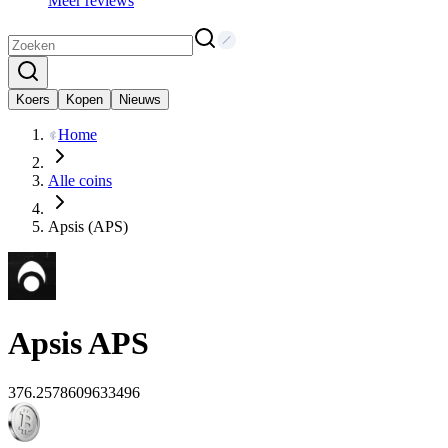
Meer reviews
Koers
Kopen
Nieuws
Home
Alle coins
Apsis (APS)
Apsis
APS
376.2578609633496