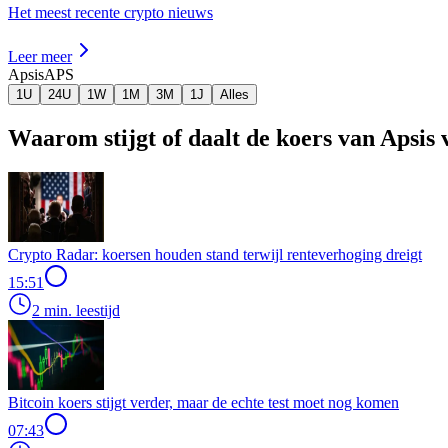
Het meest recente crypto nieuws
Leer meer
Apsis
APS
1U
24U
1W
1M
3M
1J
Alles
Waarom stijgt of daalt de koers van Apsis
Crypto Radar: koersen houden stand terwijl renteverhoging dreigt
15:51
2 min. leestijd
Bitcoin koers stijgt verder, maar de echte test moet nog komen
07:43