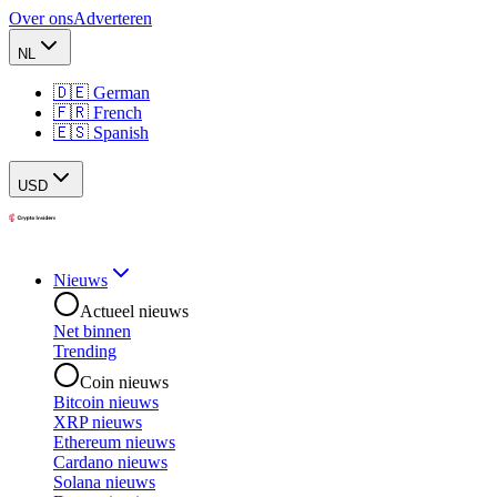
Over ons
Adverteren
NL
🇩🇪 German
🇫🇷 French
🇪🇸 Spanish
USD
Nieuws
Actueel nieuws
Net binnen
Trending
Coin nieuws
Bitcoin nieuws
XRP nieuws
Ethereum nieuws
Cardano nieuws
Solana nieuws