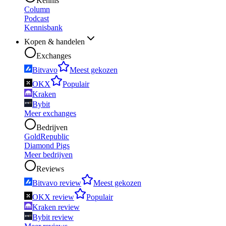
Kennis
Column
Podcast
Kennisbank
Kopen & handelen
Exchanges
Bitvavo
Meest gekozen
OKX
Populair
Kraken
Bybit
Meer exchanges
Bedrijven
GoldRepublic
Diamond Pigs
Meer bedrijven
Reviews
Bitvavo review
Meest gekozen
OKX review
Populair
Kraken review
Bybit review