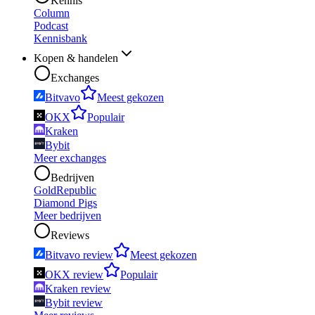
Kennis
Column
Podcast
Kennisbank
Kopen & handelen
Exchanges
Bitvavo
Meest gekozen
OKX
Populair
Kraken
Bybit
Meer exchanges
Bedrijven
GoldRepublic
Diamond Pigs
Meer bedrijven
Reviews
Bitvavo review
Meest gekozen
OKX review
Populair
Kraken review
Bybit review