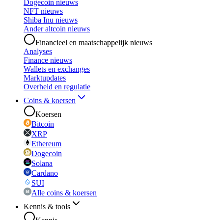
Dogecoin nieuws
NFT nieuws
Shiba Inu nieuws
Ander altcoin nieuws
Financieel en maatschappelijk nieuws
Analyses
Finance nieuws
Wallets en exchanges
Marktupdates
Overheid en regulatie
Coins & koersen
Koersen
Bitcoin
XRP
Ethereum
Dogecoin
Solana
Cardano
SUI
Alle coins & koersen
Kennis & tools