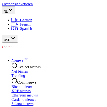
Over ons
Adverteren
NL
🇩🇪 German
🇫🇷 French
🇪🇸 Spanish
USD
Nieuws
Actueel nieuws
Net binnen
Trending
Coin nieuws
Bitcoin nieuws
XRP nieuws
Ethereum nieuws
Cardano nieuws
Solana nieuws