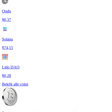
Ondo
$0,37
Solana
$74,15
Lido DAO
$0,28
Bekijk alle coins