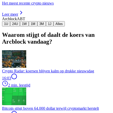
Het meest recente crypto nieuws
Leer meer
Arcblock
ABT
1U
24U
1W
1M
3M
1J
Alles
Waarom stijgt of daalt de koers van
Arcblock vandaag?
Crypto Radar: koersen blijven kalm op drukke nieuwsdag
16:03
2 min. leestijd
Bitcoin stijgt boven 64.000 dollar terwijl cryptomarkt herstelt