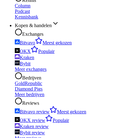
Kennis
Column
Podcast
Kennisbank
Kopen & handelen
Exchanges
Bitvavo
Meest gekozen
OKX
Populair
Kraken
Bybit
Meer exchanges
Bedrijven
GoldRepublic
Diamond Pigs
Meer bedrijven
Reviews
Bitvavo review
Meest gekozen
OKX review
Populair
Kraken review
Bybit review