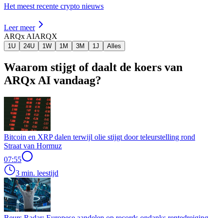
Het meest recente crypto nieuws
Leer meer
ARQx AI
ARQX
1U
24U
1W
1M
3M
1J
Alles
Waarom stijgt of daalt de koers van
ARQx AI vandaag?
Bitcoin en XRP dalen terwijl olie stijgt door teleurstelling rond
Straat van Hormuz
07:55
3 min. leestijd
Beurs Radar: Europese aandelen op records ondanks rentedreiging