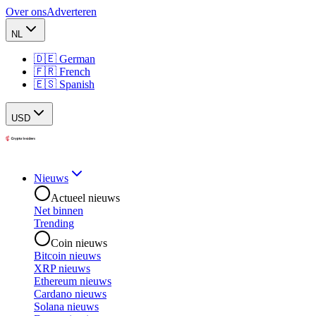
Over ons
Adverteren
NL
🇩🇪 German
🇫🇷 French
🇪🇸 Spanish
USD
Nieuws
Actueel nieuws
Net binnen
Trending
Coin nieuws
Bitcoin nieuws
XRP nieuws
Ethereum nieuws
Cardano nieuws
Solana nieuws