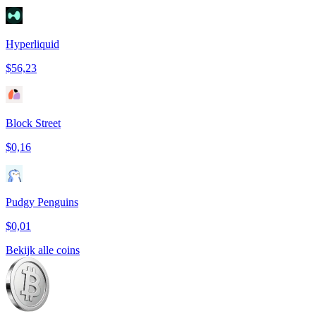
Hyperliquid
$56,23
Block Street
$0,16
Pudgy Penguins
$0,01
Bekijk alle coins