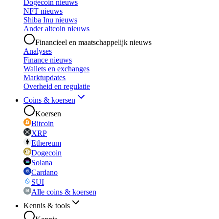
Dogecoin nieuws
NFT nieuws
Shiba Inu nieuws
Ander altcoin nieuws
Financieel en maatschappelijk nieuws
Analyses
Finance nieuws
Wallets en exchanges
Marktupdates
Overheid en regulatie
Coins & koersen
Koersen
Bitcoin
XRP
Ethereum
Dogecoin
Solana
Cardano
SUI
Alle coins & koersen
Kennis & tools