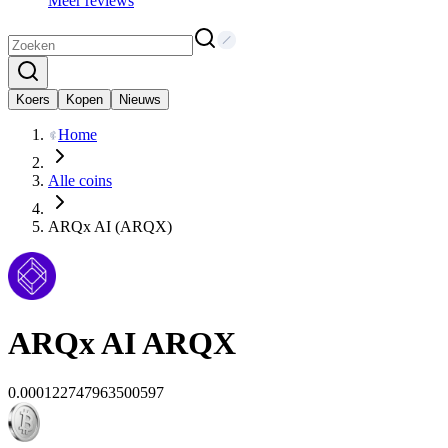
Meer reviews
Koers
Kopen
Nieuws
Home
Alle coins
ARQx AI (ARQX)
ARQx AI
ARQX
0.000122747963500597