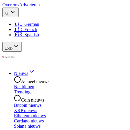
Over ons
Adverteren
NL
🇩🇪 German
🇫🇷 French
🇪🇸 Spanish
USD
Nieuws
Actueel nieuws
Net binnen
Trending
Coin nieuws
Bitcoin nieuws
XRP nieuws
Ethereum nieuws
Cardano nieuws
Solana nieuws