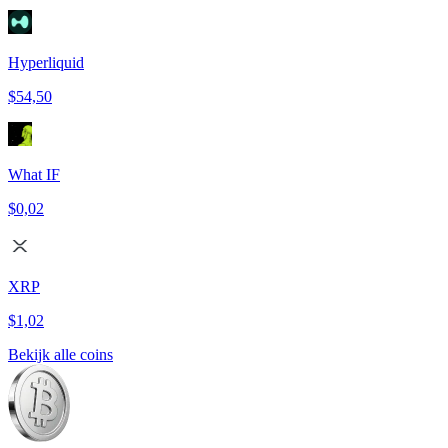
Hyperliquid
$54,50
What IF
$0,02
XRP
$1,02
Bekijk alle coins