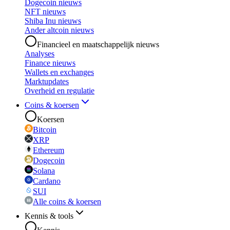
Dogecoin nieuws
NFT nieuws
Shiba Inu nieuws
Ander altcoin nieuws
Financieel en maatschappelijk nieuws
Analyses
Finance nieuws
Wallets en exchanges
Marktupdates
Overheid en regulatie
Coins & koersen
Koersen
Bitcoin
XRP
Ethereum
Dogecoin
Solana
Cardano
SUI
Alle coins & koersen
Kennis & tools