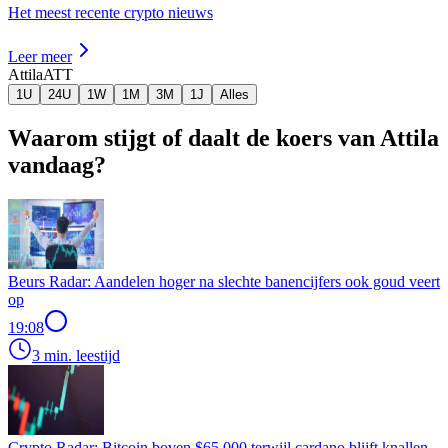
Het meest recente crypto nieuws
Leer meer
Attila
ATT
1U
24U
1W
1M
3M
1J
Alles
Waarom stijgt of daalt de koers van Attila
vandaag?
Beurs Radar: Aandelen hoger na slechte banencijfers ook goud veert
op
19:08
3 min. leestijd
Crypto Radar: Bitcoin boven $65.000 terwijl cardano blijft knallen