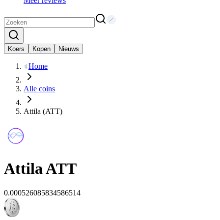
Meer reviews
Koers
Kopen
Nieuws
Home
Alle coins
Attila (ATT)
Attila
ATT
0.000526085834586514