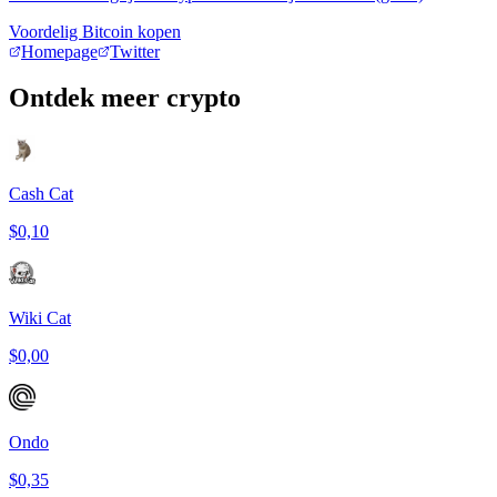
Voordelig Bitcoin kopen
Homepage
Twitter
Ontdek meer crypto
Cash Cat
$0,10
Wiki Cat
$0,00
Ondo
$0,35