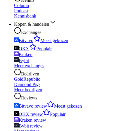
Kennis
Column
Podcast
Kennisbank
Kopen & handelen
Exchanges
Bitvavo
Meest gekozen
OKX
Populair
Kraken
Bybit
Meer exchanges
Bedrijven
GoldRepublic
Diamond Pigs
Meer bedrijven
Reviews
Bitvavo review
Meest gekozen
OKX review
Populair
Kraken review
Bybit review