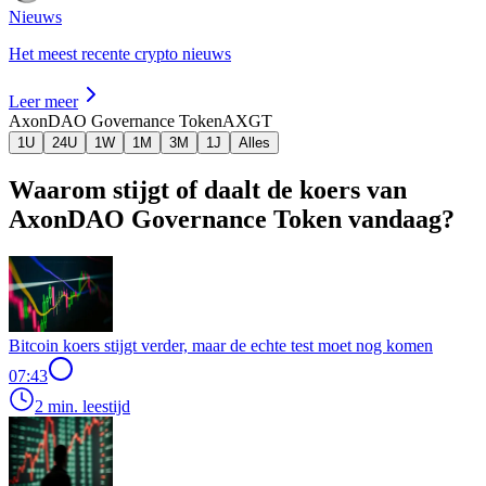
Nieuws
Het meest recente crypto nieuws
Leer meer
AxonDAO Governance Token
AXGT
1U
24U
1W
1M
3M
1J
Alles
Waarom stijgt of daalt de koers van
AxonDAO Governance Token vandaag?
Bitcoin koers stijgt verder, maar de echte test moet nog komen
07:43
2 min. leestijd