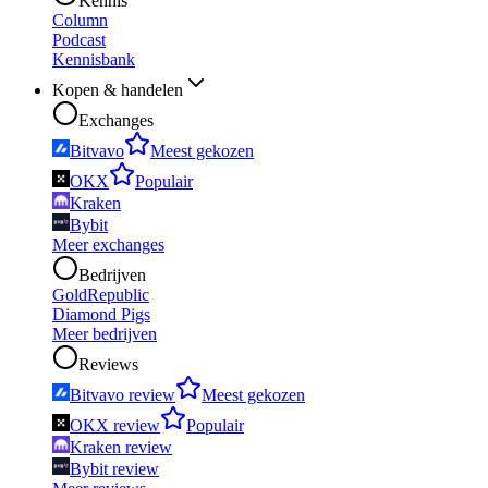
Kennis
Column
Podcast
Kennisbank
Kopen & handelen
Exchanges
Bitvavo
Meest gekozen
OKX
Populair
Kraken
Bybit
Meer exchanges
Bedrijven
GoldRepublic
Diamond Pigs
Meer bedrijven
Reviews
Bitvavo review
Meest gekozen
OKX review
Populair
Kraken review
Bybit review