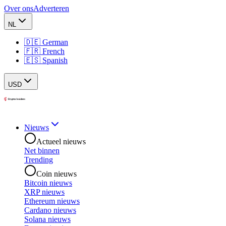
Over ons
Adverteren
NL
🇩🇪 German
🇫🇷 French
🇪🇸 Spanish
USD
Nieuws
Actueel nieuws
Net binnen
Trending
Coin nieuws
Bitcoin nieuws
XRP nieuws
Ethereum nieuws
Cardano nieuws
Solana nieuws