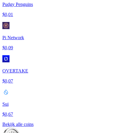
Pudgy Penguins
$0,01
Pi Network
$0,09
OVERTAKE
$0,07
Sui
$0,67
Bekijk alle coins