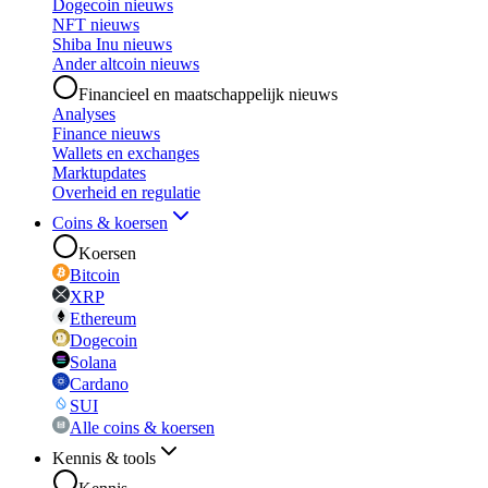
Dogecoin nieuws
NFT nieuws
Shiba Inu nieuws
Ander altcoin nieuws
Financieel en maatschappelijk nieuws
Analyses
Finance nieuws
Wallets en exchanges
Marktupdates
Overheid en regulatie
Coins & koersen
Koersen
Bitcoin
XRP
Ethereum
Dogecoin
Solana
Cardano
SUI
Alle coins & koersen
Kennis & tools