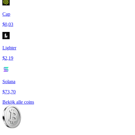
Cap
$0,03
Lighter
$2,19
Solana
$73,70
Bekijk alle coins