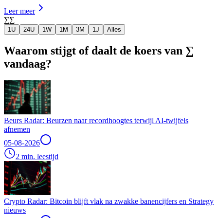
Leer meer
∑
∑
1U
24U
1W
1M
3M
1J
Alles
Waarom stijgt of daalt de koers van ∑
vandaag?
Beurs Radar: Beurzen naar recordhoogtes terwijl AI-twijfels
afnemen
05-08-2026
2 min. leestijd
Crypto Radar: Bitcoin blijft vlak na zwakke banencijfers en Strategy
nieuws