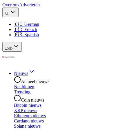
Over ons
Adverteren
NL
🇩🇪 German
🇫🇷 French
🇪🇸 Spanish
USD
Nieuws
Actueel nieuws
Net binnen
Trending
Coin nieuws
Bitcoin nieuws
XRP nieuws
Ethereum nieuws
Cardano nieuws
Solana nieuws