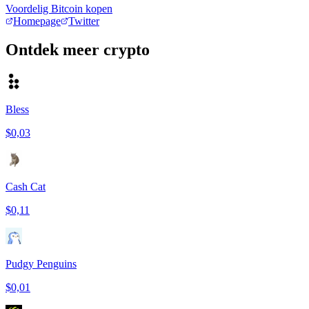
Voordelig Bitcoin kopen
Homepage
Twitter
Ontdek meer crypto
Bless
$0,03
Cash Cat
$0,11
Pudgy Penguins
$0,01