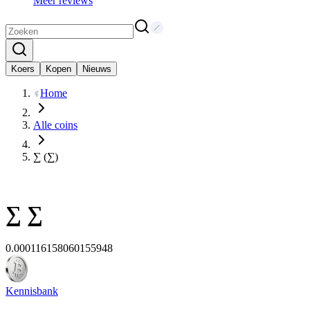
Meer reviews
Koers
Kopen
Nieuws
Home
Alle coins
∑ (∑)
∑
∑
0.000116158060155948
Kennisbank