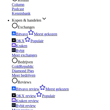
Kennis
Column
Podcast
Kennisbank
Kopen & handelen
Exchanges
Bitvavo
Meest gekozen
OKX
Populair
Kraken
Bybit
Meer exchanges
Bedrijven
GoldRepublic
Diamond Pigs
Meer bedrijven
Reviews
Bitvavo review
Meest gekozen
OKX review
Populair
Kraken review
Bybit review