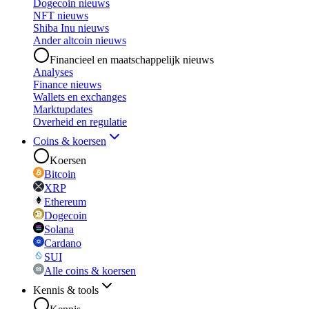
Dogecoin nieuws
NFT nieuws
Shiba Inu nieuws
Ander altcoin nieuws
Financieel en maatschappelijk nieuws
Analyses
Finance nieuws
Wallets en exchanges
Marktupdates
Overheid en regulatie
Coins & koersen
Koersen
Bitcoin
XRP
Ethereum
Dogecoin
Solana
Cardano
SUI
Alle coins & koersen
Kennis & tools