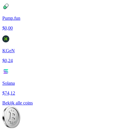
Pump.fun
$0,00
KGeN
$0,24
Solana
$74,12
Bekijk alle coins