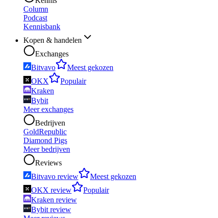
Kennis
Column
Podcast
Kennisbank
Kopen & handelen
Exchanges
Bitvavo
Meest gekozen
OKX
Populair
Kraken
Bybit
Meer exchanges
Bedrijven
GoldRepublic
Diamond Pigs
Meer bedrijven
Reviews
Bitvavo review
Meest gekozen
OKX review
Populair
Kraken review
Bybit review