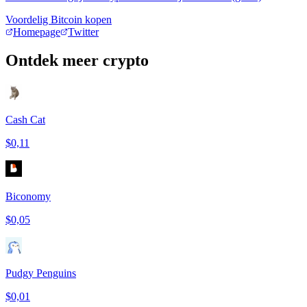
Voordelig Bitcoin kopen
Homepage
Twitter
Ontdek meer crypto
Cash Cat
$0,11
Biconomy
$0,05
Pudgy Penguins
$0,01