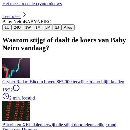
Het meest recente crypto nieuws
Leer meer
Baby Neiro
BABYNEIRO
1U
24U
1W
1M
3M
1J
Alles
Waarom stijgt of daalt de koers van Baby
Neiro vandaag?
Crypto Radar: Bitcoin boven $65.000 terwijl cardano blijft knallen
15:22
2 min. leestijd
Bitcoin en XRP dalen terwijl olie stijgt door teleurstelling rond
Straat van Hormuz