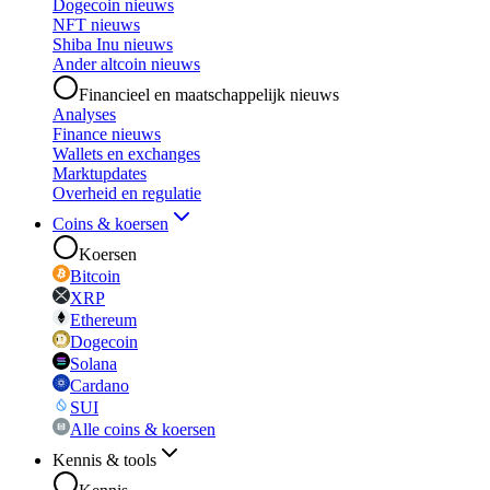
Dogecoin nieuws
NFT nieuws
Shiba Inu nieuws
Ander altcoin nieuws
Financieel en maatschappelijk nieuws
Analyses
Finance nieuws
Wallets en exchanges
Marktupdates
Overheid en regulatie
Coins & koersen
Koersen
Bitcoin
XRP
Ethereum
Dogecoin
Solana
Cardano
SUI
Alle coins & koersen
Kennis & tools