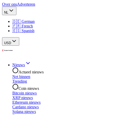
Over ons
Adverteren
NL
🇩🇪 German
🇫🇷 French
🇪🇸 Spanish
USD
Nieuws
Actueel nieuws
Net binnen
Trending
Coin nieuws
Bitcoin nieuws
XRP nieuws
Ethereum nieuws
Cardano nieuws
Solana nieuws