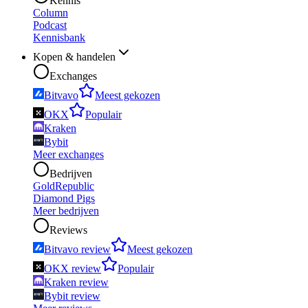
Kennis
Column
Podcast
Kennisbank
Kopen & handelen
Exchanges
Bitvavo
Meest gekozen
OKX
Populair
Kraken
Bybit
Meer exchanges
Bedrijven
GoldRepublic
Diamond Pigs
Meer bedrijven
Reviews
Bitvavo review
Meest gekozen
OKX review
Populair
Kraken review
Bybit review