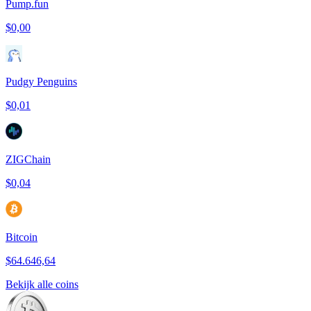
Pump.fun
$0,00
Pudgy Penguins
$0,01
ZIGChain
$0,04
Bitcoin
$64.646,64
Bekijk alle coins