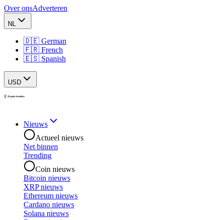
Over ons
Adverteren
NL
🇩🇪 German
🇫🇷 French
🇪🇸 Spanish
USD
Nieuws
Actueel nieuws
Net binnen
Trending
Coin nieuws
Bitcoin nieuws
XRP nieuws
Ethereum nieuws
Cardano nieuws
Solana nieuws