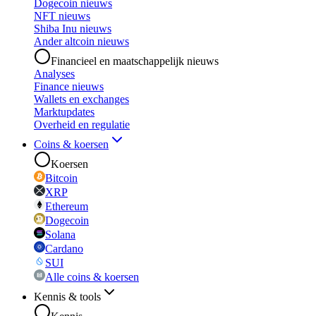
Dogecoin nieuws
NFT nieuws
Shiba Inu nieuws
Ander altcoin nieuws
Financieel en maatschappelijk nieuws
Analyses
Finance nieuws
Wallets en exchanges
Marktupdates
Overheid en regulatie
Coins & koersen
Koersen
Bitcoin
XRP
Ethereum
Dogecoin
Solana
Cardano
SUI
Alle coins & koersen
Kennis & tools