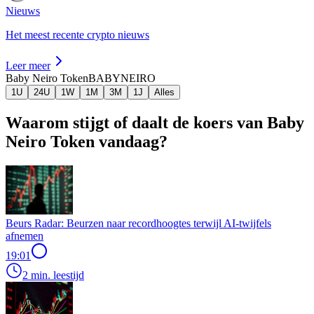
Nieuws
Het meest recente crypto nieuws
Leer meer
Baby Neiro Token
BABYNEIRO
1U
24U
1W
1M
3M
1J
Alles
Waarom stijgt of daalt de koers van Baby
Neiro Token vandaag?
Beurs Radar: Beurzen naar recordhoogtes terwijl AI-twijfels
afnemen
19:01
2 min. leestijd