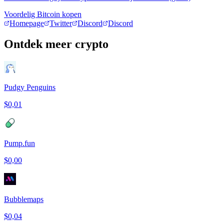
Voordelig Bitcoin kopen
Homepage
Twitter
Discord
Discord
Ontdek meer crypto
Pudgy Penguins
$0,01
Pump.fun
$0,00
Bubblemaps
$0,04