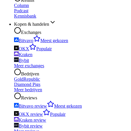
Kennis
Column
Podcast
Kennisbank
Kopen & handelen
Exchanges
Bitvavo
Meest gekozen
OKX
Populair
Kraken
Bybit
Meer exchanges
Bedrijven
GoldRepublic
Diamond Pigs
Meer bedrijven
Reviews
Bitvavo review
Meest gekozen
OKX review
Populair
Kraken review
Bybit review