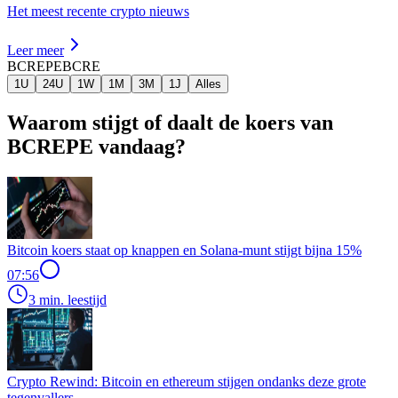
Het meest recente crypto nieuws
Leer meer
BCREPE
BCRE
1U
24U
1W
1M
3M
1J
Alles
Waarom stijgt of daalt de koers van
BCREPE vandaag?
Bitcoin koers staat op knappen en Solana-munt stijgt bijna 15%
07:56
3 min. leestijd
Crypto Rewind: Bitcoin en ethereum stijgen ondanks deze grote
tegenvallers