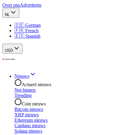
Over ons
Adverteren
NL
🇩🇪 German
🇫🇷 French
🇪🇸 Spanish
USD
Nieuws
Actueel nieuws
Net binnen
Trending
Coin nieuws
Bitcoin nieuws
XRP nieuws
Ethereum nieuws
Cardano nieuws
Solana nieuws