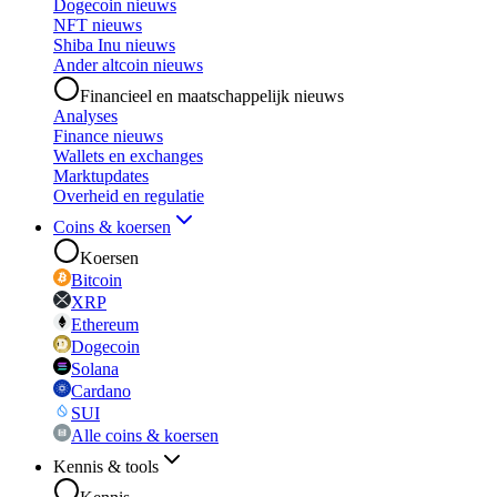
Dogecoin nieuws
NFT nieuws
Shiba Inu nieuws
Ander altcoin nieuws
Financieel en maatschappelijk nieuws
Analyses
Finance nieuws
Wallets en exchanges
Marktupdates
Overheid en regulatie
Coins & koersen
Koersen
Bitcoin
XRP
Ethereum
Dogecoin
Solana
Cardano
SUI
Alle coins & koersen
Kennis & tools