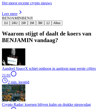
Het meest recente crypto nieuws
Leer meer
BENJAMIN
BENJI
1U
24U
1W
1M
3M
1J
Alles
Waarom stijgt of daalt de koers van
BENJAMIN vandaag?
Aandeel SpaceX schiet omhoog in aanloop naar eerste cijfers
21:01
2 min. leestijd
Crypto Radar: koersen blijven kalm op drukke nieuwsdag