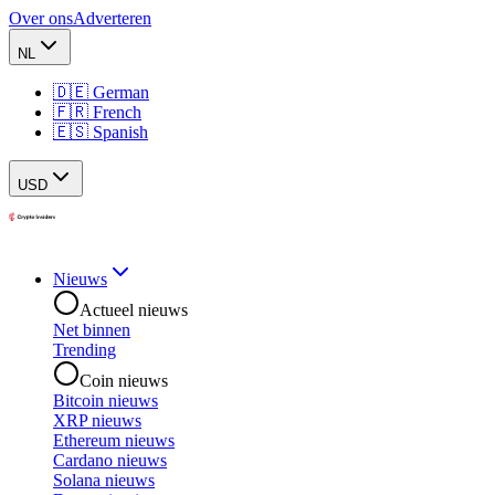
Over ons
Adverteren
NL
🇩🇪 German
🇫🇷 French
🇪🇸 Spanish
USD
Nieuws
Actueel nieuws
Net binnen
Trending
Coin nieuws
Bitcoin nieuws
XRP nieuws
Ethereum nieuws
Cardano nieuws
Solana nieuws