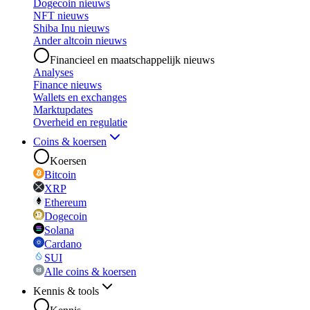
Dogecoin nieuws
NFT nieuws
Shiba Inu nieuws
Ander altcoin nieuws
Financieel en maatschappelijk nieuws
Analyses
Finance nieuws
Wallets en exchanges
Marktupdates
Overheid en regulatie
Coins & koersen
Koersen
Bitcoin
XRP
Ethereum
Dogecoin
Solana
Cardano
SUI
Alle coins & koersen
Kennis & tools