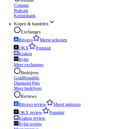
Kennis
Column
Podcast
Kennisbank
Kopen & handelen
Exchanges
Bitvavo
Meest gekozen
OKX
Populair
Kraken
Bybit
Meer exchanges
Bedrijven
GoldRepublic
Diamond Pigs
Meer bedrijven
Reviews
Bitvavo review
Meest gekozen
OKX review
Populair
Kraken review
Bybit review