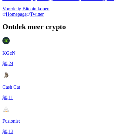
Voordelig Bitcoin kopen
Homepage
Twitter
Ontdek meer crypto
KGeN
$0,24
Cash Cat
$0,11
Fusionist
$0,13