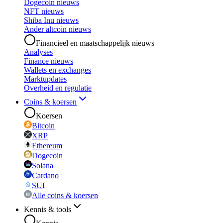
Dogecoin nieuws
NFT nieuws
Shiba Inu nieuws
Ander altcoin nieuws
Financieel en maatschappelijk nieuws
Analyses
Finance nieuws
Wallets en exchanges
Marktupdates
Overheid en regulatie
Coins & koersen
Koersen
Bitcoin
XRP
Ethereum
Dogecoin
Solana
Cardano
SUI
Alle coins & koersen
Kennis & tools