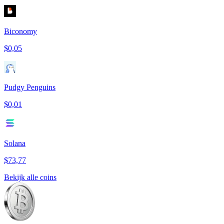
Biconomy
$0,05
Pudgy Penguins
$0,01
Solana
$73,77
Bekijk alle coins