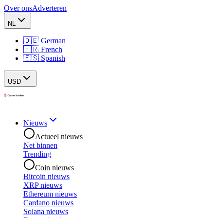
Over ons
Adverteren
NL
🇩🇪 German
🇫🇷 French
🇪🇸 Spanish
USD
Nieuws
Actueel nieuws
Net binnen
Trending
Coin nieuws
Bitcoin nieuws
XRP nieuws
Ethereum nieuws
Cardano nieuws
Solana nieuws