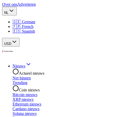
Over ons
Adverteren
NL
🇩🇪 German
🇫🇷 French
🇪🇸 Spanish
USD
Nieuws
Actueel nieuws
Net binnen
Trending
Coin nieuws
Bitcoin nieuws
XRP nieuws
Ethereum nieuws
Cardano nieuws
Solana nieuws