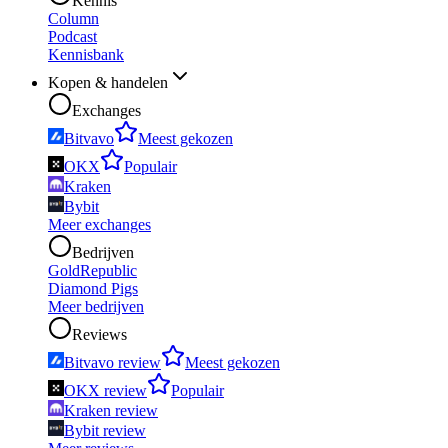
Kennis
Column
Podcast
Kennisbank
Kopen & handelen
Exchanges
Bitvavo
Meest gekozen
OKX
Populair
Kraken
Bybit
Meer exchanges
Bedrijven
GoldRepublic
Diamond Pigs
Meer bedrijven
Reviews
Bitvavo review
Meest gekozen
OKX review
Populair
Kraken review
Bybit review