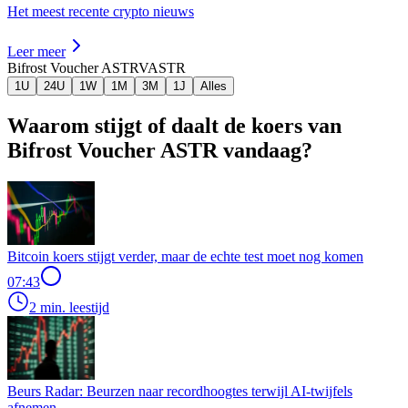
Het meest recente crypto nieuws
Leer meer
Bifrost Voucher ASTR
VASTR
1U
24U
1W
1M
3M
1J
Alles
Waarom stijgt of daalt de koers van
Bifrost Voucher ASTR vandaag?
Bitcoin koers stijgt verder, maar de echte test moet nog komen
07:43
2 min. leestijd
Beurs Radar: Beurzen naar recordhoogtes terwijl AI-twijfels
afnemen