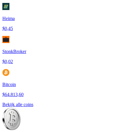
Heima
$0,45
StonkBroker
$0,02
Bitcoin
$64.813,60
Bekijk alle coins