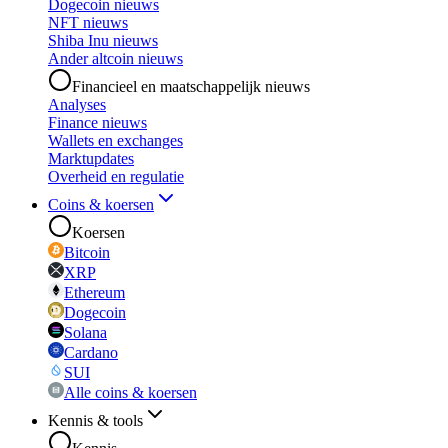
Dogecoin nieuws
NFT nieuws
Shiba Inu nieuws
Ander altcoin nieuws
Financieel en maatschappelijk nieuws
Analyses
Finance nieuws
Wallets en exchanges
Marktupdates
Overheid en regulatie
Coins & koersen
Koersen
Bitcoin
XRP
Ethereum
Dogecoin
Solana
Cardano
SUI
Alle coins & koersen
Kennis & tools