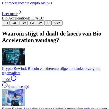
Het meest recente crypto nieuws
Leer meer
Bio Acceleration
BIO/ACC
1U
24U
1W
1M
3M
1J
Alles
Waarom stijgt of daalt de koers van Bio
Acceleration vandaag?
Crypto Rewind: Bitcoin en ethereum stijgen ondanks deze grote
tegenvallers
11:01
3 min. leestijd
Beurs Radar: Aandelen hoger na slechte banencijfers ook goud veert