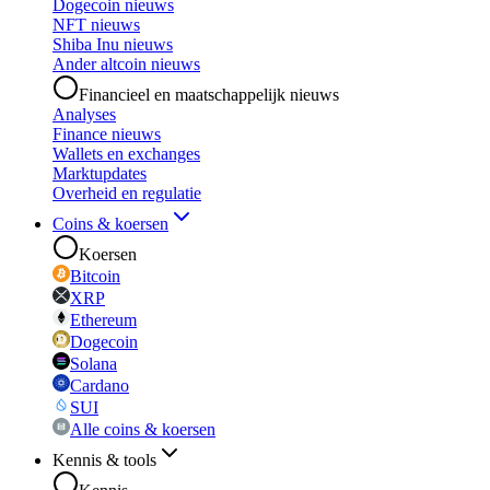
Dogecoin nieuws
NFT nieuws
Shiba Inu nieuws
Ander altcoin nieuws
Financieel en maatschappelijk nieuws
Analyses
Finance nieuws
Wallets en exchanges
Marktupdates
Overheid en regulatie
Coins & koersen
Koersen
Bitcoin
XRP
Ethereum
Dogecoin
Solana
Cardano
SUI
Alle coins & koersen
Kennis & tools