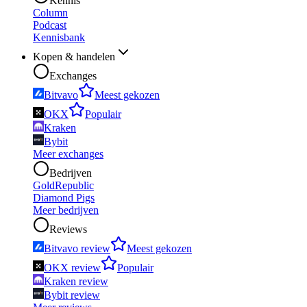
Kennis
Column
Podcast
Kennisbank
Kopen & handelen
Exchanges
Bitvavo
Meest gekozen
OKX
Populair
Kraken
Bybit
Meer exchanges
Bedrijven
GoldRepublic
Diamond Pigs
Meer bedrijven
Reviews
Bitvavo review
Meest gekozen
OKX review
Populair
Kraken review
Bybit review