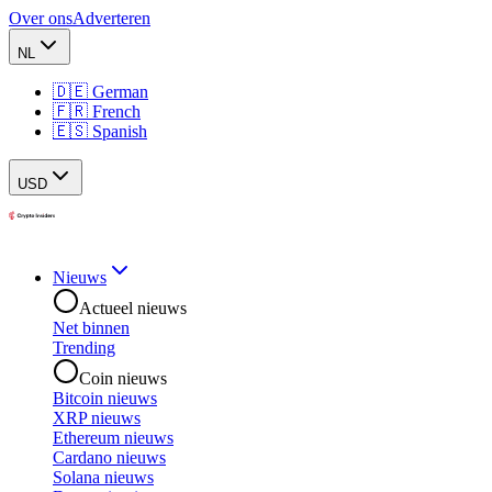
Over ons
Adverteren
NL
🇩🇪 German
🇫🇷 French
🇪🇸 Spanish
USD
Nieuws
Actueel nieuws
Net binnen
Trending
Coin nieuws
Bitcoin nieuws
XRP nieuws
Ethereum nieuws
Cardano nieuws
Solana nieuws