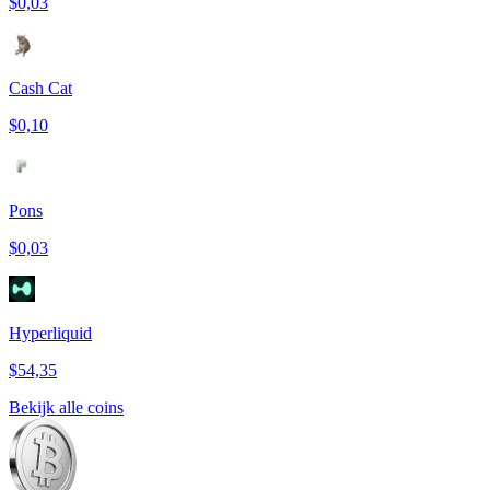
$0,03
Cash Cat
$0,10
Pons
$0,03
Hyperliquid
$54,35
Bekijk alle coins