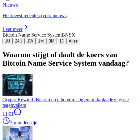
Nieuws
Het meest recente crypto nieuws
Leer meer
Bitcoin Name Service System
BNSX
1U
24U
1W
1M
3M
1J
Alles
Waarom stijgt of daalt de koers van
Bitcoin Name Service System vandaag?
Crypto Rewind: Bitcoin en ethereum stijgen ondanks deze grote
tegenvallers
11:01
3 min. leestijd