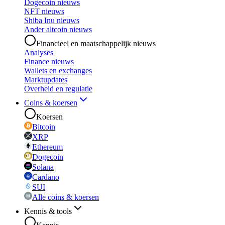
Dogecoin nieuws
NFT nieuws
Shiba Inu nieuws
Ander altcoin nieuws
Financieel en maatschappelijk nieuws
Analyses
Finance nieuws
Wallets en exchanges
Marktupdates
Overheid en regulatie
Coins & koersen
Koersen
Bitcoin
XRP
Ethereum
Dogecoin
Solana
Cardano
SUI
Alle coins & koersen
Kennis & tools