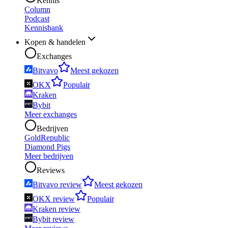
Kennis
Column
Podcast
Kennisbank
Kopen & handelen
Exchanges
Bitvavo
Meest gekozen
OKX
Populair
Kraken
Bybit
Meer exchanges
Bedrijven
GoldRepublic
Diamond Pigs
Meer bedrijven
Reviews
Bitvavo review
Meest gekozen
OKX review
Populair
Kraken review
Bybit review