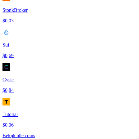
StonkBroker
$0,03
Sui
$0,69
Cysic
$0,84
Tutorial
$0,06
Bekijk alle coins