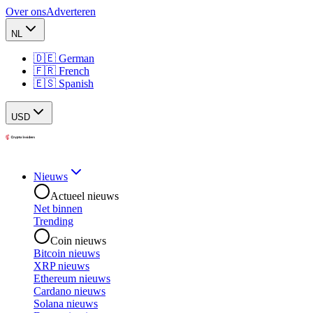
Over ons
Adverteren
NL
🇩🇪 German
🇫🇷 French
🇪🇸 Spanish
USD
Nieuws
Actueel nieuws
Net binnen
Trending
Coin nieuws
Bitcoin nieuws
XRP nieuws
Ethereum nieuws
Cardano nieuws
Solana nieuws