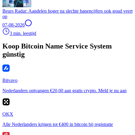
Beurs Radar: Aandelen hoger na slechte banencijfers ook goud veert
op
07-08-2026
3 min. leestijd
Koop Bitcoin Name Service System
günstig
Bitvavo
Nederlanders ontvangen €20,00 aan gratis crypto. Meld je nu aan
OKX
Alle Nederlanders krijgen tot €400 in bitcoin bij registratie