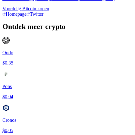
Voordelig Bitcoin kopen
Homepage
Twitter
Ontdek meer crypto
Ondo
$0,35
Pons
$0,04
Cronos
$0,05