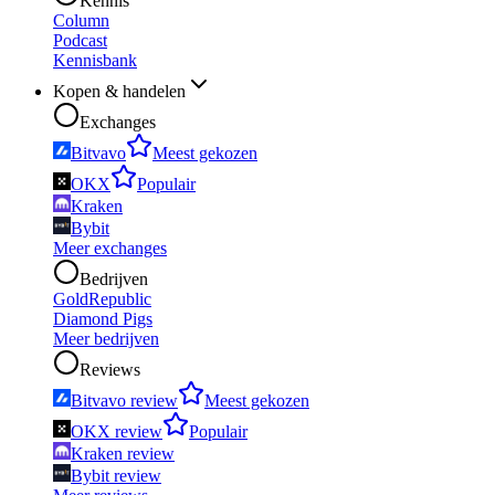
Kennis
Column
Podcast
Kennisbank
Kopen & handelen
Exchanges
Bitvavo
Meest gekozen
OKX
Populair
Kraken
Bybit
Meer exchanges
Bedrijven
GoldRepublic
Diamond Pigs
Meer bedrijven
Reviews
Bitvavo review
Meest gekozen
OKX review
Populair
Kraken review
Bybit review