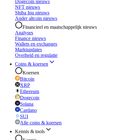
Dogecoin nieuws
NFT nieuws
Shiba Inu nieuws
Ander altcoin nieuws
Financieel en maatschappelijk nieuws
Analyses
Finance nieuws
Wallets en exchanges
Marktupdates
Overheid en regulatie
Coins & koersen
Koersen
Bitcoin
XRP
Ethereum
Dogecoin
Solana
Cardano
SUI
Alle coins & koersen
Kennis & tools