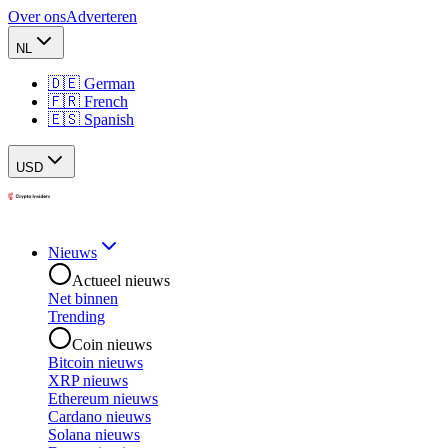
Over ons
Adverteren
NL
🇩🇪 German
🇫🇷 French
🇪🇸 Spanish
USD
Nieuws
Actueel nieuws
Net binnen
Trending
Coin nieuws
Bitcoin nieuws
XRP nieuws
Ethereum nieuws
Cardano nieuws
Solana nieuws