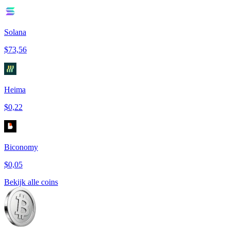
Solana
$73,56
Heima
$0,22
Biconomy
$0,05
Bekijk alle coins