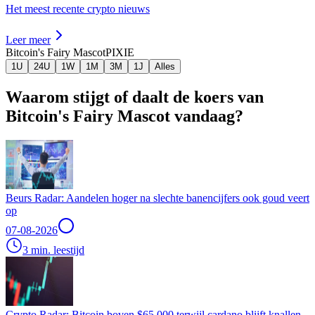
Het meest recente crypto nieuws
Leer meer
Bitcoin's Fairy Mascot
PIXIE
1U
24U
1W
1M
3M
1J
Alles
Waarom stijgt of daalt de koers van
Bitcoin's Fairy Mascot vandaag?
Beurs Radar: Aandelen hoger na slechte banencijfers ook goud veert
op
07-08-2026
3 min. leestijd
Crypto Radar: Bitcoin boven $65.000 terwijl cardano blijft knallen