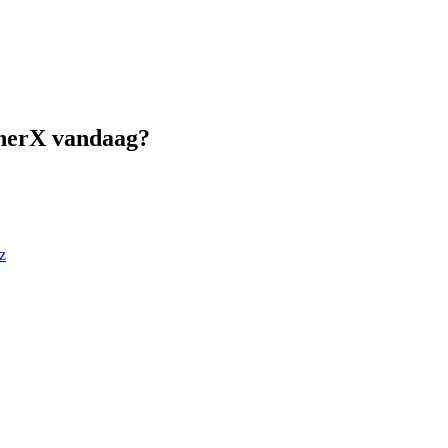
inerX vandaag?
z