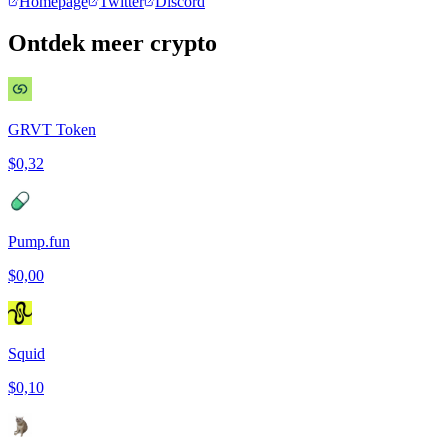
Homepage
Twitter
Discord
Ontdek meer crypto
GRVT Token
$0,32
Pump.fun
$0,00
Squid
$0,10