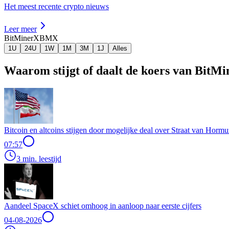
Het meest recente crypto nieuws
Leer meer
BitMinerX
BMX
1U
24U
1W
1M
3M
1J
Alles
Waarom stijgt of daalt de koers van BitM
Bitcoin en altcoins stijgen door mogelijke deal over Straat van Hormu
07:57
3 min. leestijd
Aandeel SpaceX schiet omhoog in aanloop naar eerste cijfers
04-08-2026