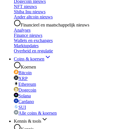
Dogecoin nieuws
NFT nieuws
Shiba Inu nieuws
Ander altcoin nieuws
Financieel en maatschappelijk nieuws
Analyses
Finance nieuws
Wallets en exchanges
Marktupdates
Overheid en regulatie
Coins & koersen
Koersen
Bitcoin
XRP
Ethereum
Dogecoin
Solana
Cardano
SUI
Alle coins & koersen
Kennis & tools