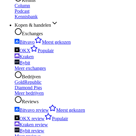
Kennis
Column
Podcast
Kennisbank
Kopen & handelen
Exchanges
Bitvavo
Meest gekozen
OKX
Populair
Kraken
Bybit
Meer exchanges
Bedrijven
GoldRepublic
Diamond Pigs
Meer bedrijven
Reviews
Bitvavo review
Meest gekozen
OKX review
Populair
Kraken review
Bybit review