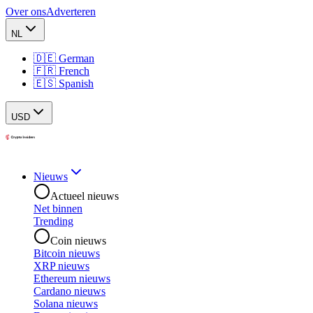
Over ons
Adverteren
NL
🇩🇪 German
🇫🇷 French
🇪🇸 Spanish
USD
Nieuws
Actueel nieuws
Net binnen
Trending
Coin nieuws
Bitcoin nieuws
XRP nieuws
Ethereum nieuws
Cardano nieuws
Solana nieuws