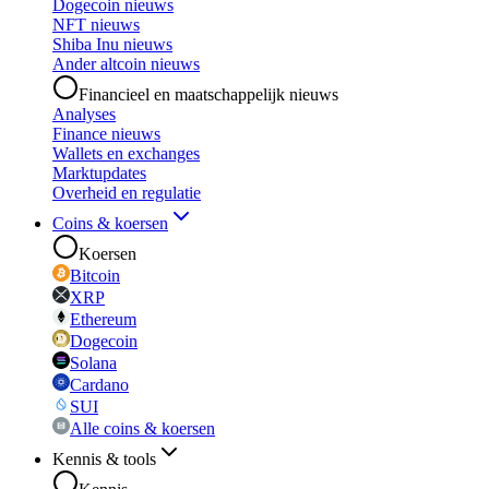
Dogecoin nieuws
NFT nieuws
Shiba Inu nieuws
Ander altcoin nieuws
Financieel en maatschappelijk nieuws
Analyses
Finance nieuws
Wallets en exchanges
Marktupdates
Overheid en regulatie
Coins & koersen
Koersen
Bitcoin
XRP
Ethereum
Dogecoin
Solana
Cardano
SUI
Alle coins & koersen
Kennis & tools