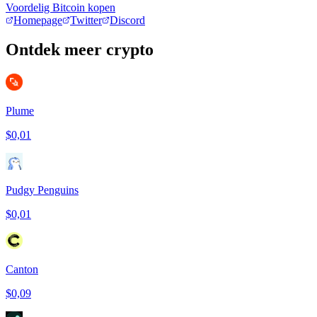
Voordelig Bitcoin kopen
Homepage
Twitter
Discord
Ontdek meer crypto
Plume
$0,01
Pudgy Penguins
$0,01
Canton
$0,09