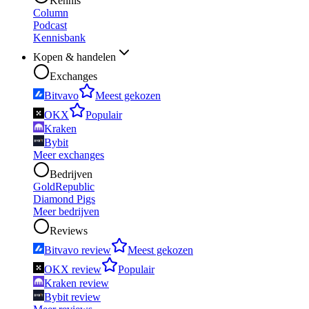
Kennis
Column
Podcast
Kennisbank
Kopen & handelen
Exchanges
Bitvavo
Meest gekozen
OKX
Populair
Kraken
Bybit
Meer exchanges
Bedrijven
GoldRepublic
Diamond Pigs
Meer bedrijven
Reviews
Bitvavo review
Meest gekozen
OKX review
Populair
Kraken review
Bybit review