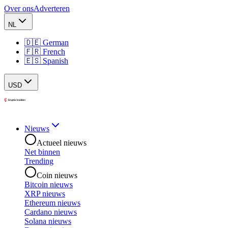
Over ons
Adverteren
NL
🇩🇪 German
🇫🇷 French
🇪🇸 Spanish
USD
Nieuws
Actueel nieuws
Net binnen
Trending
Coin nieuws
Bitcoin nieuws
XRP nieuws
Ethereum nieuws
Cardano nieuws
Solana nieuws