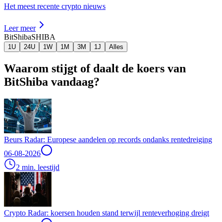
Het meest recente crypto nieuws
Leer meer
BitShiba
SHIBA
1U
24U
1W
1M
3M
1J
Alles
Waarom stijgt of daalt de koers van
BitShiba vandaag?
Beurs Radar: Europese aandelen op records ondanks rentedreiging
06-08-2026
2 min. leestijd
Crypto Radar: koersen houden stand terwijl renteverhoging dreigt