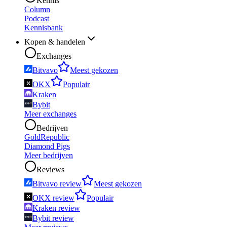
Kennis
Column
Podcast
Kennisbank
Kopen & handelen
Exchanges
Bitvavo
Meest gekozen
OKX
Populair
Kraken
Bybit
Meer exchanges
Bedrijven
GoldRepublic
Diamond Pigs
Meer bedrijven
Reviews
Bitvavo review
Meest gekozen
OKX review
Populair
Kraken review
Bybit review