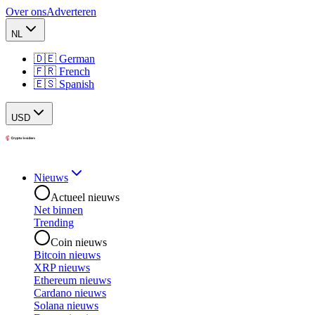
Over ons
Adverteren
NL
🇩🇪 German
🇫🇷 French
🇪🇸 Spanish
USD
Nieuws
Actueel nieuws
Net binnen
Trending
Coin nieuws
Bitcoin nieuws
XRP nieuws
Ethereum nieuws
Cardano nieuws
Solana nieuws