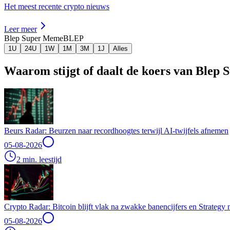
Het meest recente crypto nieuws
Leer meer
Blep Super Meme
BLEP
1U
24U
1W
1M
3M
1J
Alles
Waarom stijgt of daalt de koers van Ble
Beurs Radar: Beurzen naar recordhoogtes terwijl AI-twijfels afnemen
05-08-2026
2 min. leestijd
Crypto Radar: Bitcoin blijft vlak na zwakke banencijfers en Strategy
05-08-2026