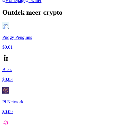
Homepage
Twitter
Ontdek meer crypto
Pudgy Penguins
$0,01
Bless
$0,03
Pi Network
$0,09