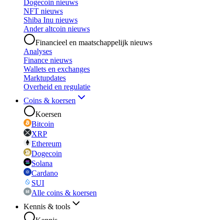
Dogecoin nieuws
NFT nieuws
Shiba Inu nieuws
Ander altcoin nieuws
Financieel en maatschappelijk nieuws
Analyses
Finance nieuws
Wallets en exchanges
Marktupdates
Overheid en regulatie
Coins & koersen
Koersen
Bitcoin
XRP
Ethereum
Dogecoin
Solana
Cardano
SUI
Alle coins & koersen
Kennis & tools