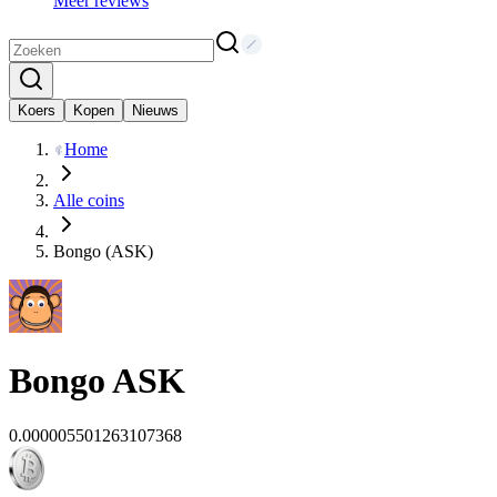
Meer reviews
Koers
Kopen
Nieuws
Home
Alle coins
Bongo (ASK)
Bongo
ASK
0.000005501263107368