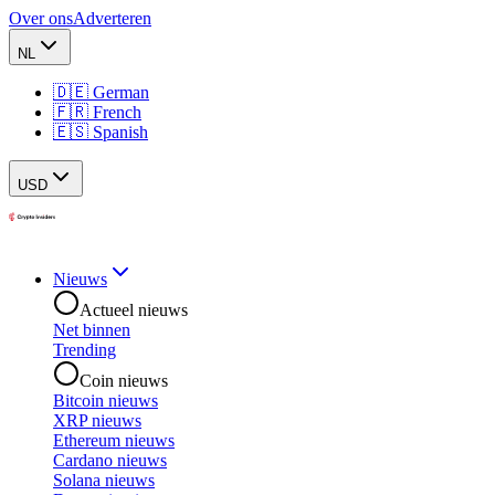
Over ons
Adverteren
NL
🇩🇪 German
🇫🇷 French
🇪🇸 Spanish
USD
Nieuws
Actueel nieuws
Net binnen
Trending
Coin nieuws
Bitcoin nieuws
XRP nieuws
Ethereum nieuws
Cardano nieuws
Solana nieuws