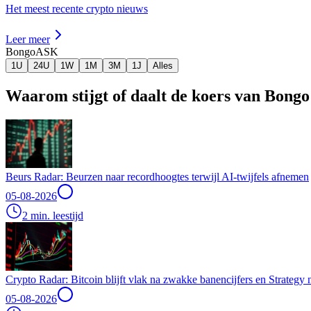
Het meest recente crypto nieuws
Leer meer
Bongo
ASK
1U
24U
1W
1M
3M
1J
Alles
Waarom stijgt of daalt de koers van Bong
Beurs Radar: Beurzen naar recordhoogtes terwijl AI-twijfels afnemen
05-08-2026
2 min. leestijd
Crypto Radar: Bitcoin blijft vlak na zwakke banencijfers en Strategy
05-08-2026