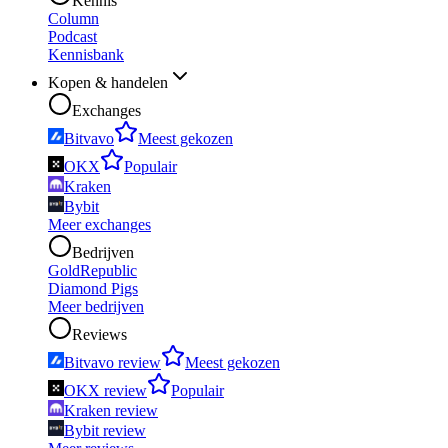
Kennis
Column
Podcast
Kennisbank
Kopen & handelen
Exchanges
Bitvavo
Meest gekozen
OKX
Populair
Kraken
Bybit
Meer exchanges
Bedrijven
GoldRepublic
Diamond Pigs
Meer bedrijven
Reviews
Bitvavo review
Meest gekozen
OKX review
Populair
Kraken review
Bybit review