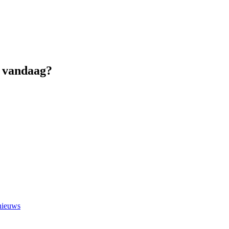
o vandaag?
 nieuws