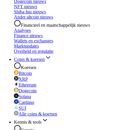
Dogecoin nieuws
NFT nieuws
Shiba Inu nieuws
Ander altcoin nieuws
Financieel en maatschappelijk nieuws
Analyses
Finance nieuws
Wallets en exchanges
Marktupdates
Overheid en regulatie
Coins & koersen
Koersen
Bitcoin
XRP
Ethereum
Dogecoin
Solana
Cardano
SUI
Alle coins & koersen
Kennis & tools