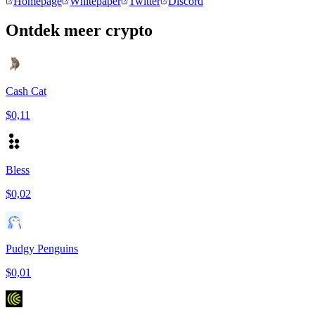
Homepage
Whitepaper
Twitter
Discord
Ontdek meer crypto
Cash Cat
$0,11
Bless
$0,02
Pudgy Penguins
$0,01