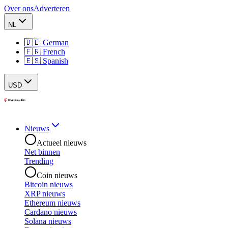
Over ons
Adverteren
NL
🇩🇪 German
🇫🇷 French
🇪🇸 Spanish
USD
Nieuws
Actueel nieuws
Net binnen
Trending
Coin nieuws
Bitcoin nieuws
XRP nieuws
Ethereum nieuws
Cardano nieuws
Solana nieuws