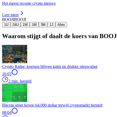
Het meest recente crypto nieuws
Leer meer
BOOJI
BOOJI
1U
24U
1W
1M
3M
1J
Alles
Waarom stijgt of daalt de koers van BOO
Crypto Radar: koersen blijven kalm op drukke nieuwsdag
16:03
2 min. leestijd
Bitcoin stijgt boven 64.000 dollar terwijl cryptomarkt herstelt
08:04