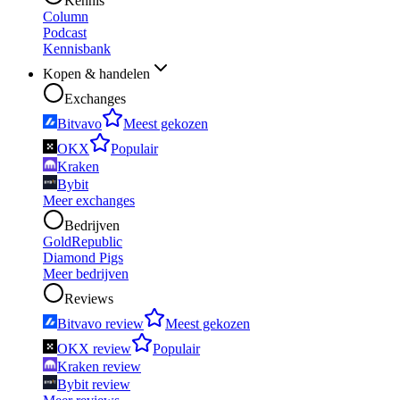
Kennis
Column
Podcast
Kennisbank
Kopen & handelen
Exchanges
Bitvavo
Meest gekozen
OKX
Populair
Kraken
Bybit
Meer exchanges
Bedrijven
GoldRepublic
Diamond Pigs
Meer bedrijven
Reviews
Bitvavo review
Meest gekozen
OKX review
Populair
Kraken review
Bybit review