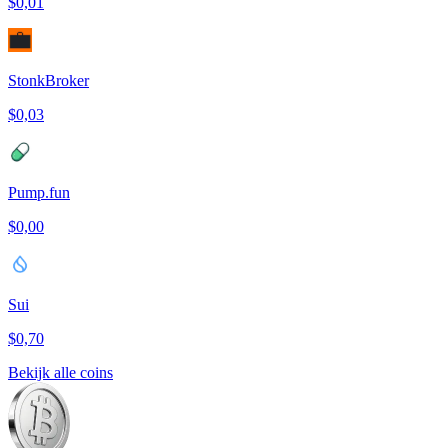
$0,01
StonkBroker
$0,03
Pump.fun
$0,00
Sui
$0,70
Bekijk alle coins