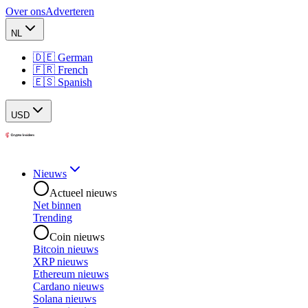
Over ons
Adverteren
NL
🇩🇪 German
🇫🇷 French
🇪🇸 Spanish
USD
Nieuws
Actueel nieuws
Net binnen
Trending
Coin nieuws
Bitcoin nieuws
XRP nieuws
Ethereum nieuws
Cardano nieuws
Solana nieuws