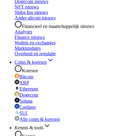
Dogecoin nieuws
NFT nieuws
Shiba Inu nieuws
Ander altcoin nieuws
Financieel en maatschappelijk nieuws
Analyses
Finance nieuws
Wallets en exchanges
Marktupdates
Overheid en regulatie
Coins & koersen
Koersen
Bitcoin
XRP
Ethereum
Dogecoin
Solana
Cardano
SUI
Alle coins & koersen
Kennis & tools