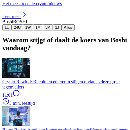
Het meest recente crypto nieuws
Leer meer
Boshi
BOSHI
1U
24U
1W
1M
3M
1J
Alles
Waarom stijgt of daalt de koers van Boshi
vandaag?
Crypto Rewind: Bitcoin en ethereum stijgen ondanks deze grote
tegenvallers
11:01
3 min. leestijd
Beurs Radar: Aandelen hoger na slechte banencijfers ook goud veert