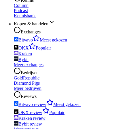
Kennis
Column
Podcast
Kennisbank
Kopen & handelen
Exchanges
Bitvavo
Meest gekozen
OKX
Populair
Kraken
Bybit
Meer exchanges
Bedrijven
GoldRepublic
Diamond Pigs
Meer bedrijven
Reviews
Bitvavo review
Meest gekozen
OKX review
Populair
Kraken review
Bybit review