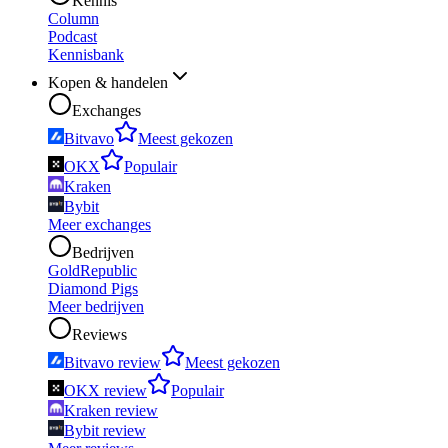
Kennis
Column
Podcast
Kennisbank
Kopen & handelen
Exchanges
Bitvavo
Meest gekozen
OKX
Populair
Kraken
Bybit
Meer exchanges
Bedrijven
GoldRepublic
Diamond Pigs
Meer bedrijven
Reviews
Bitvavo review
Meest gekozen
OKX review
Populair
Kraken review
Bybit review