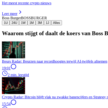
Het meest recente crypto nieuws
Leer meer
Boss Burger
BOSSBURGER
1U
24U
1W
1M
3M
1J
Alles
Waarom stijgt of daalt de koers van Boss
Beurs Radar: Beurzen naar recordhoogtes terwijl AI-twijfels afnemen
19:01
2 min. leestijd
Crypto Radar: Bitcoin blijft vlak na zwakke banencijfers en Strategy
15:54