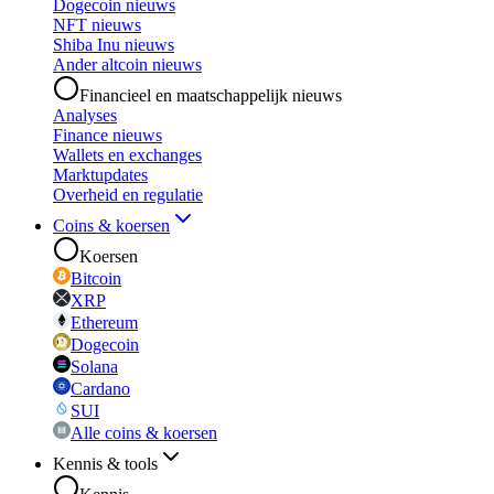
Dogecoin nieuws
NFT nieuws
Shiba Inu nieuws
Ander altcoin nieuws
Financieel en maatschappelijk nieuws
Analyses
Finance nieuws
Wallets en exchanges
Marktupdates
Overheid en regulatie
Coins & koersen
Koersen
Bitcoin
XRP
Ethereum
Dogecoin
Solana
Cardano
SUI
Alle coins & koersen
Kennis & tools