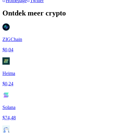
Homepage
Twitter
Ontdek meer crypto
ZIGChain
$0,04
Heima
$0,24
Solana
$74,48