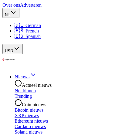
Over ons
Adverteren
NL
🇩🇪 German
🇫🇷 French
🇪🇸 Spanish
USD
Nieuws
Actueel nieuws
Net binnen
Trending
Coin nieuws
Bitcoin nieuws
XRP nieuws
Ethereum nieuws
Cardano nieuws
Solana nieuws