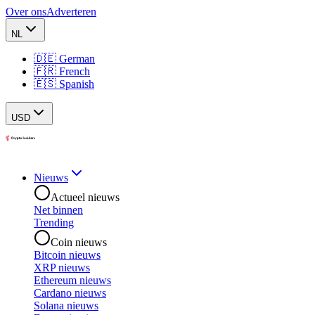
Over ons
Adverteren
NL
🇩🇪 German
🇫🇷 French
🇪🇸 Spanish
USD
Nieuws
Actueel nieuws
Net binnen
Trending
Coin nieuws
Bitcoin nieuws
XRP nieuws
Ethereum nieuws
Cardano nieuws
Solana nieuws