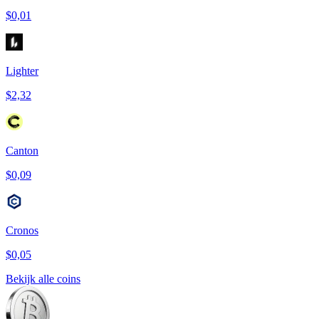
$0,01
Lighter
$2,32
Canton
$0,09
Cronos
$0,05
Bekijk alle coins