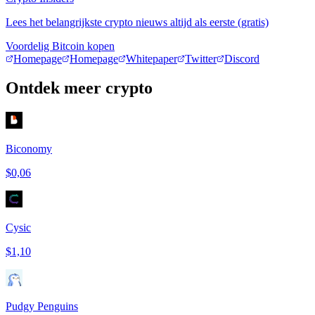
Lees het belangrijkste crypto nieuws altijd als eerste (gratis)
Voordelig Bitcoin kopen
Homepage
Homepage
Whitepaper
Twitter
Discord
Ontdek meer crypto
Biconomy
$0,06
Cysic
$1,10
Pudgy Penguins