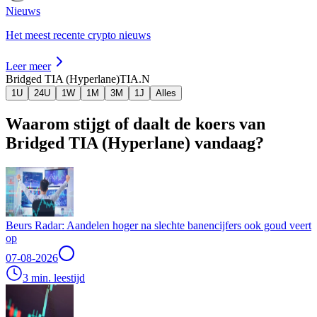
Nieuws
Het meest recente crypto nieuws
Leer meer
Bridged TIA (Hyperlane)
TIA.N
1U
24U
1W
1M
3M
1J
Alles
Waarom stijgt of daalt de koers van
Bridged TIA (Hyperlane) vandaag?
Beurs Radar: Aandelen hoger na slechte banencijfers ook goud veert
op
07-08-2026
3 min. leestijd