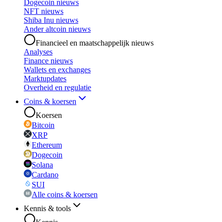
Dogecoin nieuws
NFT nieuws
Shiba Inu nieuws
Ander altcoin nieuws
Financieel en maatschappelijk nieuws
Analyses
Finance nieuws
Wallets en exchanges
Marktupdates
Overheid en regulatie
Coins & koersen
Koersen
Bitcoin
XRP
Ethereum
Dogecoin
Solana
Cardano
SUI
Alle coins & koersen
Kennis & tools