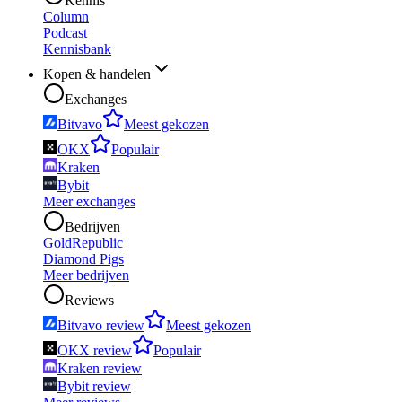
Kennis
Column
Podcast
Kennisbank
Kopen & handelen
Exchanges
Bitvavo
Meest gekozen
OKX
Populair
Kraken
Bybit
Meer exchanges
Bedrijven
GoldRepublic
Diamond Pigs
Meer bedrijven
Reviews
Bitvavo review
Meest gekozen
OKX review
Populair
Kraken review
Bybit review