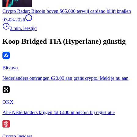
Crypto Radar: Bitcoin boven $65.000 terwijl cardano blijft knallen
07-08-2026
2 min. leestijd
Koop Bridged TIA (Hyperlane) günstig
Bitvavo
Nederlanders ontvangen €20,00 aan gratis crypto. Meld je nu aan
OKX
Alle Nederlanders krijgen tot €400 in bitcoin bij registratie
Crypto Insiders