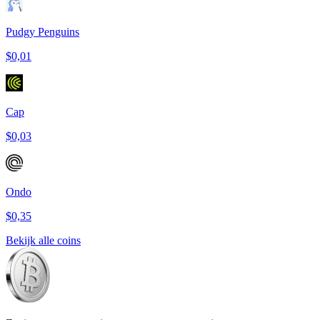
Pudgy Penguins
$0,01
Cap
$0,03
Ondo
$0,35
Bekijk alle coins