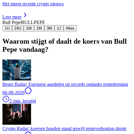
Het meest recente crypto nieuws
Leer meer
Bull Pepe
BULLPEPE
1U
24U
1W
1M
3M
1J
Alles
Waarom stijgt of daalt de koers van Bull
Pepe vandaag?
Beurs Radar: Europese aandelen op records ondanks rentedreiging
06-08-2026
2 min. leestijd
Crypto Radar: koersen houden stand terwijl renteverhoging dreigt