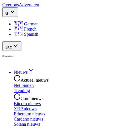
Over ons
Adverteren
NL
🇩🇪 German
🇫🇷 French
🇪🇸 Spanish
USD
Nieuws
Actueel nieuws
Net binnen
Trending
Coin nieuws
Bitcoin nieuws
XRP nieuws
Ethereum nieuws
Cardano nieuws
Solana nieuws