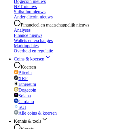
Dogecoin nieuws
NFT nieuws
Shiba Inu nieuws
Ander altcoin nieuws
Financieel en maatschappelijk nieuws
Analyses
Finance nieuws
Wallets en exchanges
Marktupdates
Overheid en regulatie
Coins & koersen
Koersen
Bitcoin
XRP
Ethereum
Dogecoin
Solana
Cardano
SUI
Alle coins & koersen
Kennis & tools