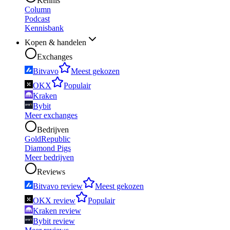
Kennis
Column
Podcast
Kennisbank
Kopen & handelen
Exchanges
Bitvavo
Meest gekozen
OKX
Populair
Kraken
Bybit
Meer exchanges
Bedrijven
GoldRepublic
Diamond Pigs
Meer bedrijven
Reviews
Bitvavo review
Meest gekozen
OKX review
Populair
Kraken review
Bybit review