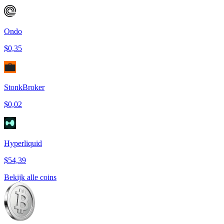
Ondo
$0,35
StonkBroker
$0,02
Hyperliquid
$54,39
Bekijk alle coins