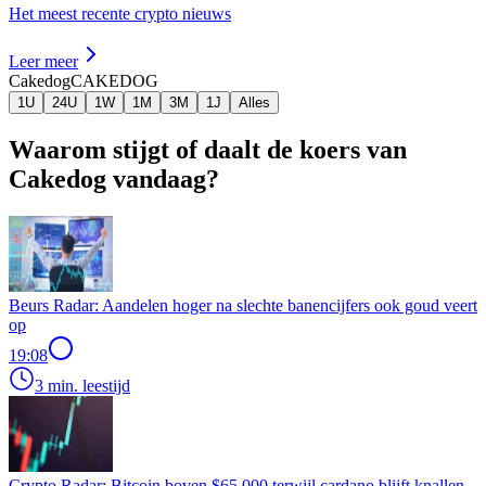
Het meest recente crypto nieuws
Leer meer
Cakedog
CAKEDOG
1U
24U
1W
1M
3M
1J
Alles
Waarom stijgt of daalt de koers van
Cakedog vandaag?
Beurs Radar: Aandelen hoger na slechte banencijfers ook goud veert
op
19:08
3 min. leestijd
Crypto Radar: Bitcoin boven $65.000 terwijl cardano blijft knallen