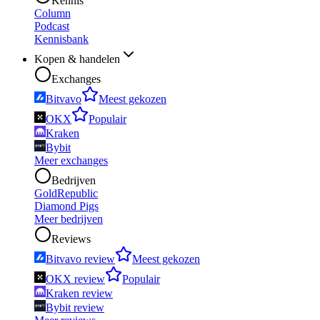
Kennis
Column
Podcast
Kennisbank
Kopen & handelen
Exchanges
Bitvavo
Meest gekozen
OKX
Populair
Kraken
Bybit
Meer exchanges
Bedrijven
GoldRepublic
Diamond Pigs
Meer bedrijven
Reviews
Bitvavo review
Meest gekozen
OKX review
Populair
Kraken review
Bybit review