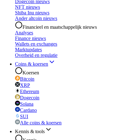
Dogecoin nieuws
NFT nieuws
Shiba Inu nieuws
Ander altcoin nieuws
Financieel en maatschappelijk nieuws
Analyses
Finance nieuws
Wallets en exchanges
Marktupdates
Overheid en regulatie
Coins & koersen
Koersen
Bitcoin
XRP
Ethereum
Dogecoin
Solana
Cardano
SUI
Alle coins & koersen
Kennis & tools