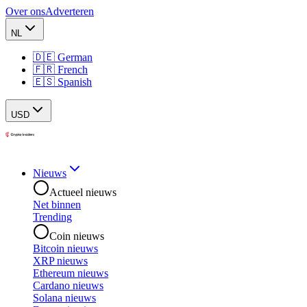
Over ons
Adverteren
NL
🇩🇪 German
🇫🇷 French
🇪🇸 Spanish
USD
Nieuws
Actueel nieuws
Net binnen
Trending
Coin nieuws
Bitcoin nieuws
XRP nieuws
Ethereum nieuws
Cardano nieuws
Solana nieuws