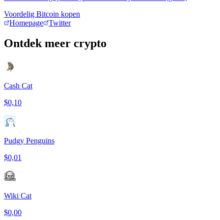
Voordelig Bitcoin kopen
Homepage
Twitter
Ontdek meer crypto
Cash Cat
$0,10
Pudgy Penguins
$0,01
Wiki Cat
$0,00