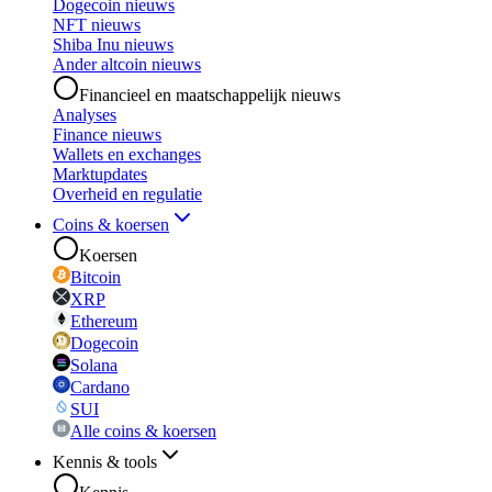
Dogecoin nieuws
NFT nieuws
Shiba Inu nieuws
Ander altcoin nieuws
Financieel en maatschappelijk nieuws
Analyses
Finance nieuws
Wallets en exchanges
Marktupdates
Overheid en regulatie
Coins & koersen
Koersen
Bitcoin
XRP
Ethereum
Dogecoin
Solana
Cardano
SUI
Alle coins & koersen
Kennis & tools