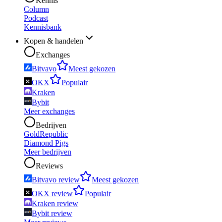
Kennis
Column
Podcast
Kennisbank
Kopen & handelen
Exchanges
Bitvavo
Meest gekozen
OKX
Populair
Kraken
Bybit
Meer exchanges
Bedrijven
GoldRepublic
Diamond Pigs
Meer bedrijven
Reviews
Bitvavo review
Meest gekozen
OKX review
Populair
Kraken review
Bybit review