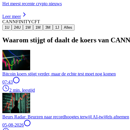
Het meest recente crypto nieuws
Leer meer
CANNFINITY
CFT
1U
24U
1W
1M
3M
1J
Alles
Waarom stijgt of daalt de koers van CA
Bitcoin koers stijgt verder, maar de echte test moet nog komen
07:43
2 min. leestijd
Beurs Radar: Beurzen naar recordhoogtes terwijl AI-twijfels afnemen
05-08-2026