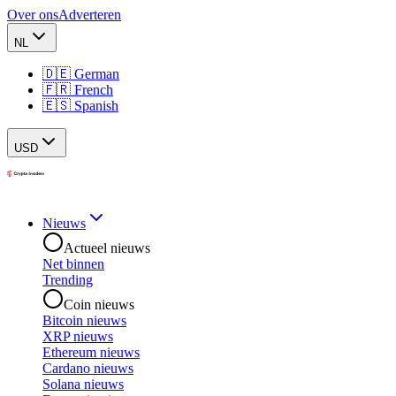
Over ons
Adverteren
NL
🇩🇪 German
🇫🇷 French
🇪🇸 Spanish
USD
Nieuws
Actueel nieuws
Net binnen
Trending
Coin nieuws
Bitcoin nieuws
XRP nieuws
Ethereum nieuws
Cardano nieuws
Solana nieuws