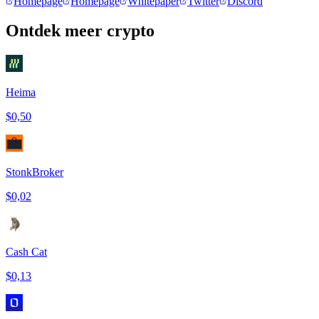
Homepage
Homepage
Whitepaper
Twitter
Discord
Ontdek meer crypto
Heima
$0,50
StonkBroker
$0,02
Cash Cat
$0,13