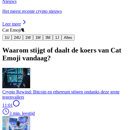
Nieuws
Het meest recente crypto nieuws
Leer meer
Cat Emoji
🐈
1U
24U
1W
1M
3M
1J
Alles
Waarom stijgt of daalt de koers van Cat
Emoji vandaag?
Crypto Rewind: Bitcoin en ethereum stijgen ondanks deze grote
tegenvallers
11:01
3 min. leestijd