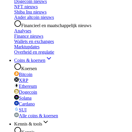
Dogecoin nieuws
NFT nieuws
Shiba Inu nieuws
Ander altcoin nieuws
Financieel en maatschappelijk nieuws
Analyses
Finance nieuws
Wallets en exchanges
Marktupdates
Overheid en regulatie
Coins & koersen
Koersen
Bitcoin
XRP
Ethereum
Dogecoin
Solana
Cardano
SUI
Alle coins & koersen
Kennis & tools