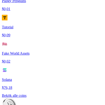
Pudgy Penguins
$0,01
Tutorial
$0,09
Fake World Assets
$0,02
Solana
$76,18
Bekijk alle coins