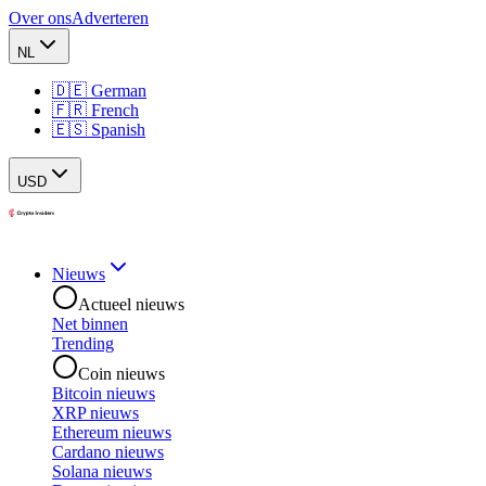
Over ons
Adverteren
NL
🇩🇪 German
🇫🇷 French
🇪🇸 Spanish
USD
Nieuws
Actueel nieuws
Net binnen
Trending
Coin nieuws
Bitcoin nieuws
XRP nieuws
Ethereum nieuws
Cardano nieuws
Solana nieuws