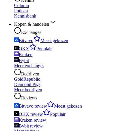
Kennis
Column
Podcast
Kennisbank
Kopen & handelen
Exchanges
Bitvavo
Meest gekozen
OKX
Populair
Kraken
Bybit
Meer exchanges
Bedrijven
GoldRepublic
Diamond Pigs
Meer bedrijven
Reviews
Bitvavo review
Meest gekozen
OKX review
Populair
Kraken review
Bybit review