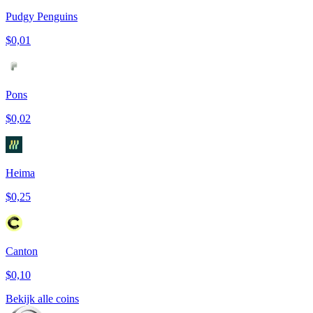
Pudgy Penguins
$0,01
Pons
$0,02
Heima
$0,25
Canton
$0,10
Bekijk alle coins