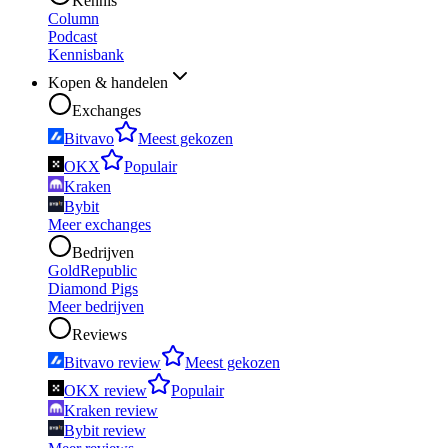
Kennis
Column
Podcast
Kennisbank
Kopen & handelen
Exchanges
Bitvavo
Meest gekozen
OKX
Populair
Kraken
Bybit
Meer exchanges
Bedrijven
GoldRepublic
Diamond Pigs
Meer bedrijven
Reviews
Bitvavo review
Meest gekozen
OKX review
Populair
Kraken review
Bybit review