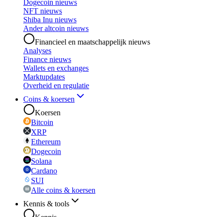
Dogecoin nieuws
NFT nieuws
Shiba Inu nieuws
Ander altcoin nieuws
Financieel en maatschappelijk nieuws
Analyses
Finance nieuws
Wallets en exchanges
Marktupdates
Overheid en regulatie
Coins & koersen
Koersen
Bitcoin
XRP
Ethereum
Dogecoin
Solana
Cardano
SUI
Alle coins & koersen
Kennis & tools