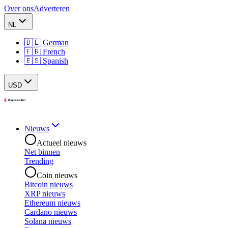
Over ons
Adverteren
NL
🇩🇪 German
🇫🇷 French
🇪🇸 Spanish
USD
Nieuws
Actueel nieuws
Net binnen
Trending
Coin nieuws
Bitcoin nieuws
XRP nieuws
Ethereum nieuws
Cardano nieuws
Solana nieuws