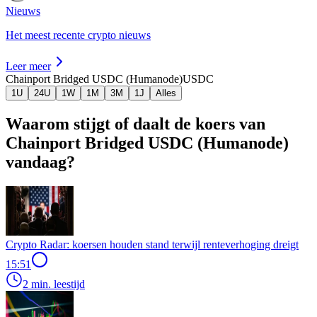
Nieuws
Het meest recente crypto nieuws
Leer meer
Chainport Bridged USDC (Humanode)
USDC
1U
24U
1W
1M
3M
1J
Alles
Waarom stijgt of daalt de koers van
Chainport Bridged USDC (Humanode)
vandaag?
Crypto Radar: koersen houden stand terwijl renteverhoging dreigt
15:51
2 min. leestijd