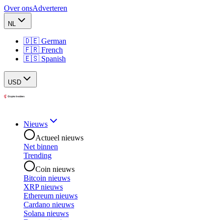
Over ons
Adverteren
NL
🇩🇪 German
🇫🇷 French
🇪🇸 Spanish
USD
Nieuws
Actueel nieuws
Net binnen
Trending
Coin nieuws
Bitcoin nieuws
XRP nieuws
Ethereum nieuws
Cardano nieuws
Solana nieuws