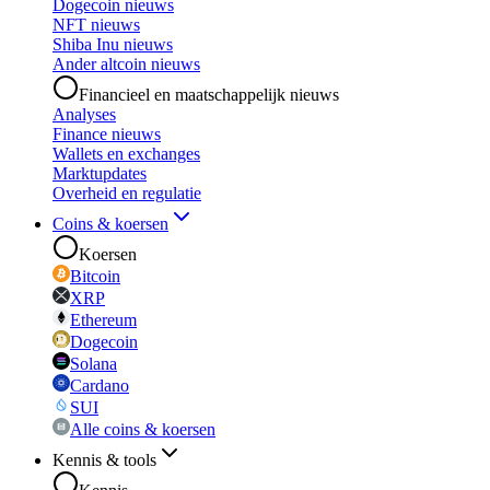
Dogecoin nieuws
NFT nieuws
Shiba Inu nieuws
Ander altcoin nieuws
Financieel en maatschappelijk nieuws
Analyses
Finance nieuws
Wallets en exchanges
Marktupdates
Overheid en regulatie
Coins & koersen
Koersen
Bitcoin
XRP
Ethereum
Dogecoin
Solana
Cardano
SUI
Alle coins & koersen
Kennis & tools