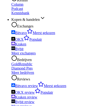
Kennis
Column
Podcast
Kennisbank
Kopen & handelen
Exchanges
Bitvavo
Meest gekozen
OKX
Populair
Kraken
Bybit
Meer exchanges
Bedrijven
GoldRepublic
Diamond Pigs
Meer bedrijven
Reviews
Bitvavo review
Meest gekozen
OKX review
Populair
Kraken review
Bybit review