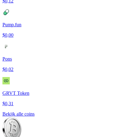
$0,12
Pump.fun
$0,00
Pons
$0,02
GRVT Token
$0,31
Bekijk alle coins