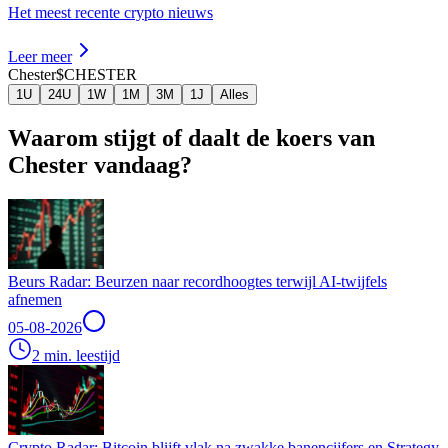
Het meest recente crypto nieuws
Leer meer
Chester
$CHESTER
1U
24U
1W
1M
3M
1J
Alles
Waarom stijgt of daalt de koers van
Chester vandaag?
Beurs Radar: Beurzen naar recordhoogtes terwijl AI-twijfels
afnemen
05-08-2026
2 min. leestijd
Crypto Radar: Bitcoin blijft vlak na zwakke banencijfers en Strategy