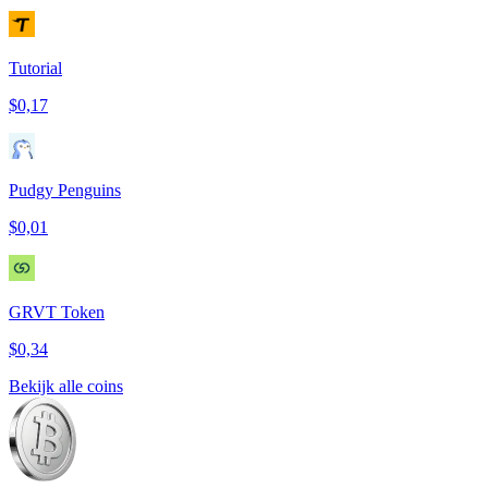
Tutorial
$0,17
Pudgy Penguins
$0,01
GRVT Token
$0,34
Bekijk alle coins