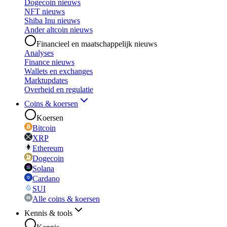
Dogecoin nieuws
NFT nieuws
Shiba Inu nieuws
Ander altcoin nieuws
Financieel en maatschappelijk nieuws
Analyses
Finance nieuws
Wallets en exchanges
Marktupdates
Overheid en regulatie
Coins & koersen
Koersen
Bitcoin
XRP
Ethereum
Dogecoin
Solana
Cardano
SUI
Alle coins & koersen
Kennis & tools