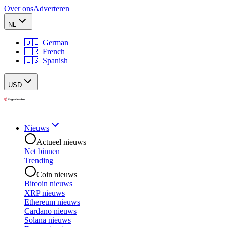
Over ons
Adverteren
NL
🇩🇪 German
🇫🇷 French
🇪🇸 Spanish
USD
Nieuws
Actueel nieuws
Net binnen
Trending
Coin nieuws
Bitcoin nieuws
XRP nieuws
Ethereum nieuws
Cardano nieuws
Solana nieuws