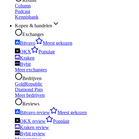
Kennis
Column
Podcast
Kennisbank
Kopen & handelen
Exchanges
Bitvavo
Meest gekozen
OKX
Populair
Kraken
Bybit
Meer exchanges
Bedrijven
GoldRepublic
Diamond Pigs
Meer bedrijven
Reviews
Bitvavo review
Meest gekozen
OKX review
Populair
Kraken review
Bybit review