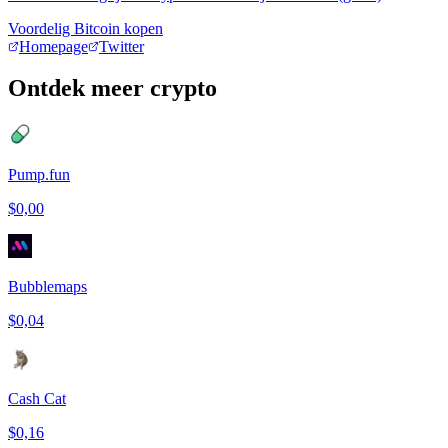
Voordelig Bitcoin kopen
Homepage
Twitter
Ontdek meer crypto
Pump.fun
$0,00
Bubblemaps
$0,04
Cash Cat
$0,16