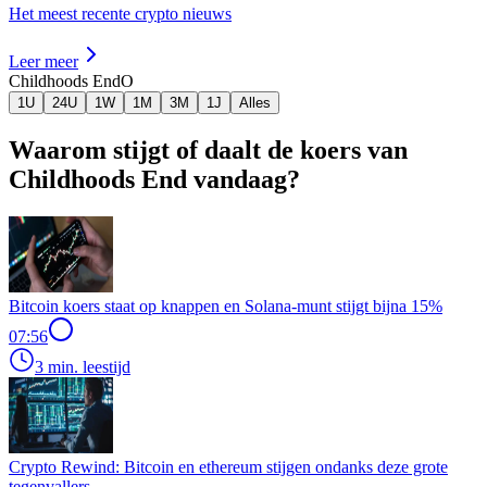
Het meest recente crypto nieuws
Leer meer
Childhoods End
O
1U
24U
1W
1M
3M
1J
Alles
Waarom stijgt of daalt de koers van
Childhoods End vandaag?
Bitcoin koers staat op knappen en Solana-munt stijgt bijna 15%
07:56
3 min. leestijd
Crypto Rewind: Bitcoin en ethereum stijgen ondanks deze grote
tegenvallers