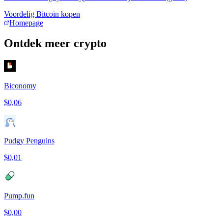
Voordelig Bitcoin kopen
Homepage
Ontdek meer crypto
Biconomy
$0,06
Pudgy Penguins
$0,01
Pump.fun
$0,00