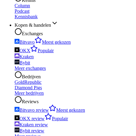
Kennis
Column
Podcast
Kennisbank
Kopen & handelen
Exchanges
Bitvavo
Meest gekozen
OKX
Populair
Kraken
Bybit
Meer exchanges
Bedrijven
GoldRepublic
Diamond Pigs
Meer bedrijven
Reviews
Bitvavo review
Meest gekozen
OKX review
Populair
Kraken review
Bybit review