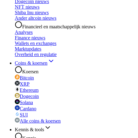
Dogecoin nieuws
NFT nieuws
Shiba Inu nieuws
Ander altcoin nieuws
Financieel en maatschappelijk nieuws
Analyses
Finance nieuws
Wallets en exchanges
Marktupdates
Overheid en regulatie
Coins & koersen
Koersen
Bitcoin
XRP
Ethereum
Dogecoin
Solana
Cardano
SUI
Alle coins & koersen
Kennis & tools