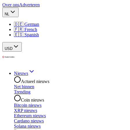
Over ons
Adverteren
NL
🇩🇪 German
🇫🇷 French
🇪🇸 Spanish
USD
Nieuws
Actueel nieuws
Net binnen
Trending
Coin nieuws
Bitcoin nieuws
XRP nieuws
Ethereum nieuws
Cardano nieuws
Solana nieuws