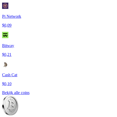
Pi Network
$0,09
Bitway
$0,21
Cash Cat
$0,10
Bekijk alle coins