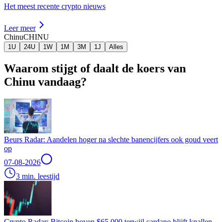
Het meest recente crypto nieuws
Leer meer
Chinu
CHINU
1U
24U
1W
1M
3M
1J
Alles
Waarom stijgt of daalt de koers van
Chinu vandaag?
Beurs Radar: Aandelen hoger na slechte banencijfers ook goud veert
op
07-08-2026
3 min. leestijd
Crypto Radar: Bitcoin boven $65.000 terwijl cardano blijft knallen