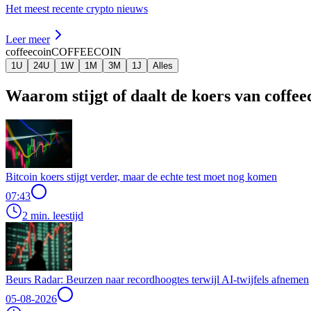
Het meest recente crypto nieuws
Leer meer
coffeecoin
COFFEECOIN
1U
24U
1W
1M
3M
1J
Alles
Waarom stijgt of daalt de koers van coffe
Bitcoin koers stijgt verder, maar de echte test moet nog komen
07:43
2 min. leestijd
Beurs Radar: Beurzen naar recordhoogtes terwijl AI-twijfels afnemen
05-08-2026