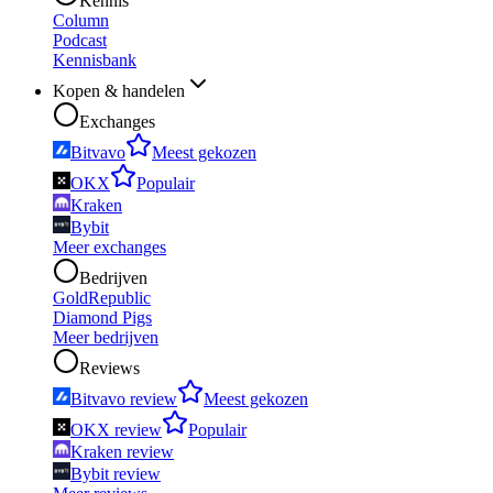
Kennis
Column
Podcast
Kennisbank
Kopen & handelen
Exchanges
Bitvavo
Meest gekozen
OKX
Populair
Kraken
Bybit
Meer exchanges
Bedrijven
GoldRepublic
Diamond Pigs
Meer bedrijven
Reviews
Bitvavo review
Meest gekozen
OKX review
Populair
Kraken review
Bybit review