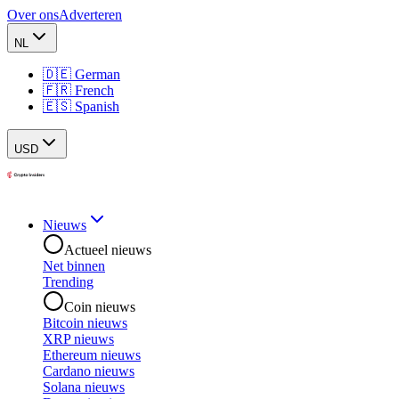
Over ons
Adverteren
NL
🇩🇪 German
🇫🇷 French
🇪🇸 Spanish
USD
Nieuws
Actueel nieuws
Net binnen
Trending
Coin nieuws
Bitcoin nieuws
XRP nieuws
Ethereum nieuws
Cardano nieuws
Solana nieuws