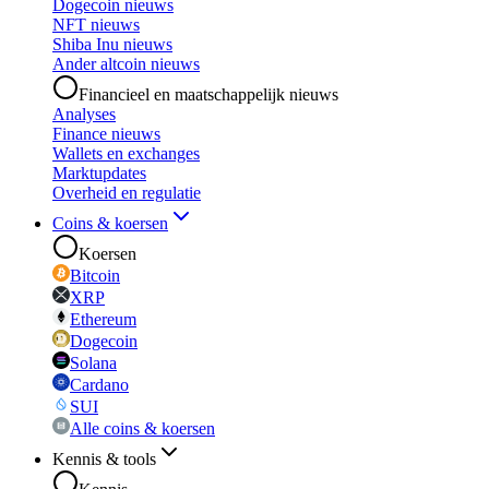
Dogecoin nieuws
NFT nieuws
Shiba Inu nieuws
Ander altcoin nieuws
Financieel en maatschappelijk nieuws
Analyses
Finance nieuws
Wallets en exchanges
Marktupdates
Overheid en regulatie
Coins & koersen
Koersen
Bitcoin
XRP
Ethereum
Dogecoin
Solana
Cardano
SUI
Alle coins & koersen
Kennis & tools