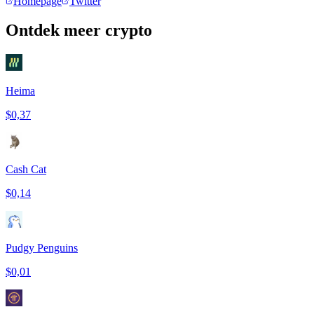
Homepage
Twitter
Ontdek meer crypto
Heima
$0,37
Cash Cat
$0,14
Pudgy Penguins
$0,01