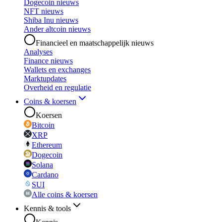
Dogecoin nieuws
NFT nieuws
Shiba Inu nieuws
Ander altcoin nieuws
Financieel en maatschappelijk nieuws
Analyses
Finance nieuws
Wallets en exchanges
Marktupdates
Overheid en regulatie
Coins & koersen
Koersen
Bitcoin
XRP
Ethereum
Dogecoin
Solana
Cardano
SUI
Alle coins & koersen
Kennis & tools