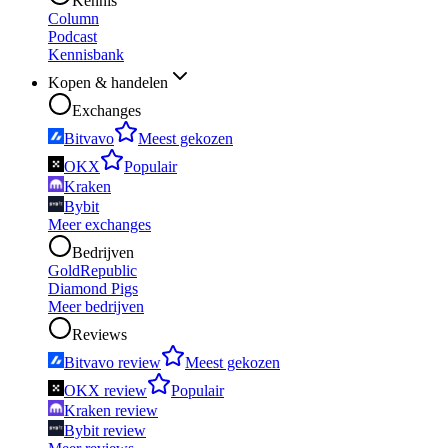
Kennis
Column
Podcast
Kennisbank
Kopen & handelen
Exchanges
Bitvavo
Meest gekozen
OKX
Populair
Kraken
Bybit
Meer exchanges
Bedrijven
GoldRepublic
Diamond Pigs
Meer bedrijven
Reviews
Bitvavo review
Meest gekozen
OKX review
Populair
Kraken review
Bybit review