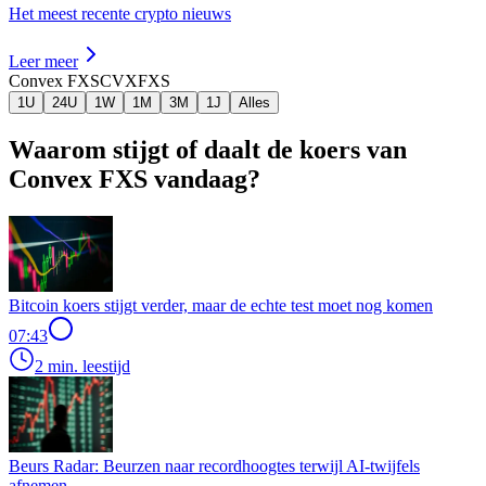
Het meest recente crypto nieuws
Leer meer
Convex FXS
CVXFXS
1U
24U
1W
1M
3M
1J
Alles
Waarom stijgt of daalt de koers van
Convex FXS vandaag?
Bitcoin koers stijgt verder, maar de echte test moet nog komen
07:43
2 min. leestijd
Beurs Radar: Beurzen naar recordhoogtes terwijl AI-twijfels
afnemen