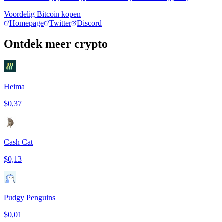
Voordelig Bitcoin kopen
Homepage
Twitter
Discord
Ontdek meer crypto
Heima
$0,37
Cash Cat
$0,13
Pudgy Penguins
$0,01