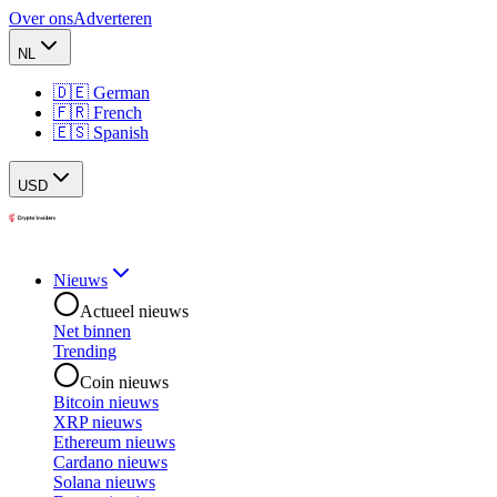
Over ons
Adverteren
NL
🇩🇪 German
🇫🇷 French
🇪🇸 Spanish
USD
Nieuws
Actueel nieuws
Net binnen
Trending
Coin nieuws
Bitcoin nieuws
XRP nieuws
Ethereum nieuws
Cardano nieuws
Solana nieuws