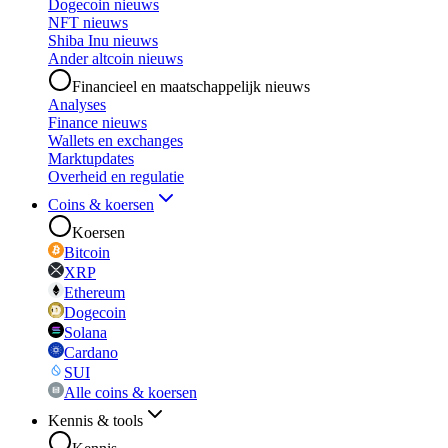
Dogecoin nieuws
NFT nieuws
Shiba Inu nieuws
Ander altcoin nieuws
Financieel en maatschappelijk nieuws
Analyses
Finance nieuws
Wallets en exchanges
Marktupdates
Overheid en regulatie
Coins & koersen
Koersen
Bitcoin
XRP
Ethereum
Dogecoin
Solana
Cardano
SUI
Alle coins & koersen
Kennis & tools