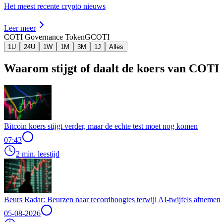
Het meest recente crypto nieuws
Leer meer
COTI Governance Token
GCOTI
1U
24U
1W
1M
3M
1J
Alles
Waarom stijgt of daalt de koers van COT
Bitcoin koers stijgt verder, maar de echte test moet nog komen
07:43
2 min. leestijd
Beurs Radar: Beurzen naar recordhoogtes terwijl AI-twijfels afnemen
05-08-2026