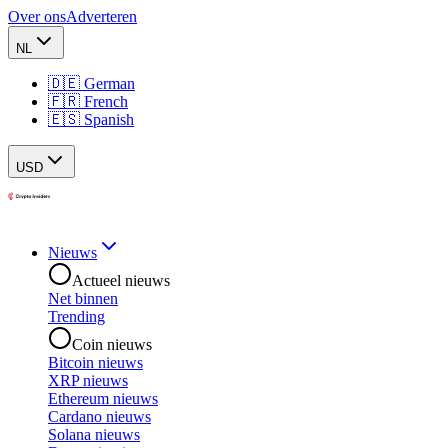
Over ons
Adverteren
NL
🇩🇪 German
🇫🇷 French
🇪🇸 Spanish
USD
Nieuws
Actueel nieuws
Net binnen
Trending
Coin nieuws
Bitcoin nieuws
XRP nieuws
Ethereum nieuws
Cardano nieuws
Solana nieuws