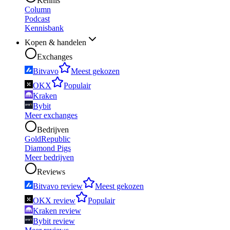
Kennis
Column
Podcast
Kennisbank
Kopen & handelen
Exchanges
Bitvavo
Meest gekozen
OKX
Populair
Kraken
Bybit
Meer exchanges
Bedrijven
GoldRepublic
Diamond Pigs
Meer bedrijven
Reviews
Bitvavo review
Meest gekozen
OKX review
Populair
Kraken review
Bybit review