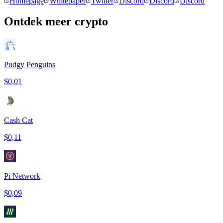
Homepage
Whitepaper
Twitter
Discord
Discord
Discord
Ontdek meer crypto
Pudgy Penguins
$0,01
Cash Cat
$0,11
Pi Network
$0,09