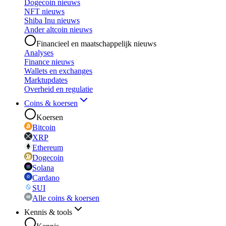
Dogecoin nieuws
NFT nieuws
Shiba Inu nieuws
Ander altcoin nieuws
Financieel en maatschappelijk nieuws
Analyses
Finance nieuws
Wallets en exchanges
Marktupdates
Overheid en regulatie
Coins & koersen
Koersen
Bitcoin
XRP
Ethereum
Dogecoin
Solana
Cardano
SUI
Alle coins & koersen
Kennis & tools