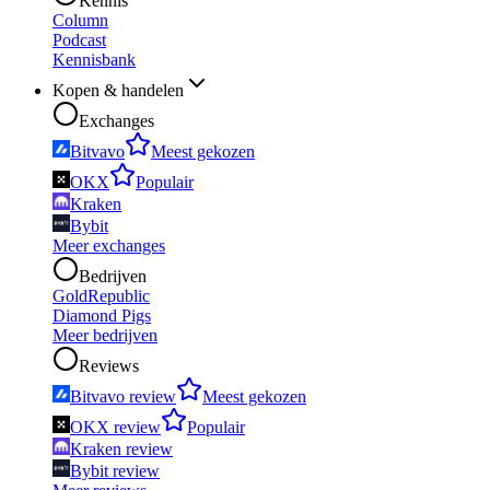
Kennis
Column
Podcast
Kennisbank
Kopen & handelen
Exchanges
Bitvavo
Meest gekozen
OKX
Populair
Kraken
Bybit
Meer exchanges
Bedrijven
GoldRepublic
Diamond Pigs
Meer bedrijven
Reviews
Bitvavo review
Meest gekozen
OKX review
Populair
Kraken review
Bybit review