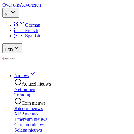
Over ons
Adverteren
NL
🇩🇪 German
🇫🇷 French
🇪🇸 Spanish
USD
Nieuws
Actueel nieuws
Net binnen
Trending
Coin nieuws
Bitcoin nieuws
XRP nieuws
Ethereum nieuws
Cardano nieuws
Solana nieuws