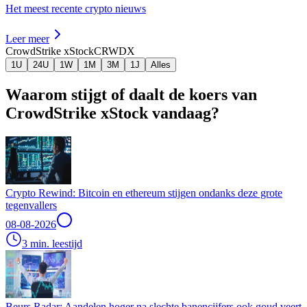
Het meest recente crypto nieuws
Leer meer
CrowdStrike xStock
CRWDX
1U
24U
1W
1M
3M
1J
Alles
Waarom stijgt of daalt de koers van
CrowdStrike xStock vandaag?
Crypto Rewind: Bitcoin en ethereum stijgen ondanks deze grote
tegenvallers
08-08-2026
3 min. leestijd
Beurs Radar: Aandelen hoger na slechte banencijfers ook goud veert