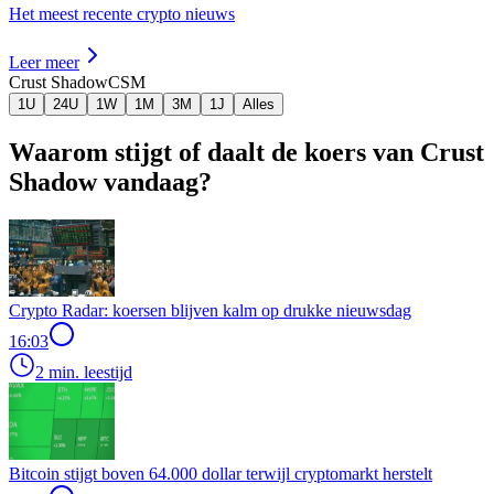
Het meest recente crypto nieuws
Leer meer
Crust Shadow
CSM
1U
24U
1W
1M
3M
1J
Alles
Waarom stijgt of daalt de koers van Crust
Shadow vandaag?
Crypto Radar: koersen blijven kalm op drukke nieuwsdag
16:03
2 min. leestijd
Bitcoin stijgt boven 64.000 dollar terwijl cryptomarkt herstelt