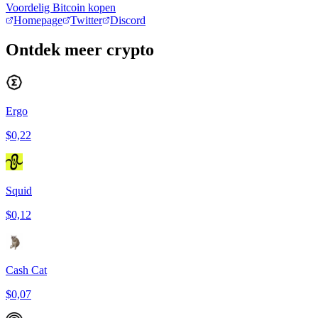
Voordelig Bitcoin kopen
Homepage
Twitter
Discord
Ontdek meer crypto
Ergo
$0,22
Squid
$0,12
Cash Cat
$0,07