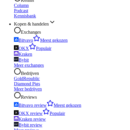
Kennis
Column
Podcast
Kennisbank
Kopen & handelen
Exchanges
Bitvavo
Meest gekozen
OKX
Populair
Kraken
Bybit
Meer exchanges
Bedrijven
GoldRepublic
Diamond Pigs
Meer bedrijven
Reviews
Bitvavo review
Meest gekozen
OKX review
Populair
Kraken review
Bybit review