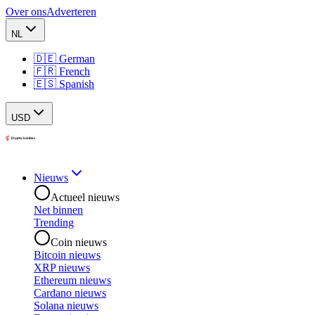
Over ons
Adverteren
NL
🇩🇪 German
🇫🇷 French
🇪🇸 Spanish
USD
Nieuws
Actueel nieuws
Net binnen
Trending
Coin nieuws
Bitcoin nieuws
XRP nieuws
Ethereum nieuws
Cardano nieuws
Solana nieuws