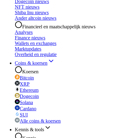
Dogecoin nieuws
NFT nieuws
Shiba Inu nieuws
Ander altcoin nieuws
Financieel en maatschappelijk nieuws
Analyses
Finance nieuws
Wallets en exchanges
Marktupdates
Overheid en regulatie
Coins & koersen
Koersen
Bitcoin
XRP
Ethereum
Dogecoin
Solana
Cardano
SUI
Alle coins & koersen
Kennis & tools