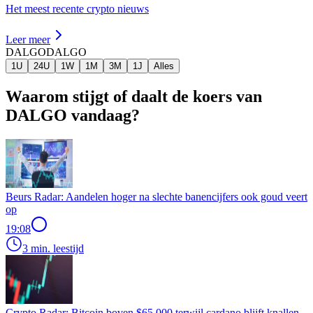
Het meest recente crypto nieuws
Leer meer
DALGO
DALGO
1U
24U
1W
1M
3M
1J
Alles
Waarom stijgt of daalt de koers van
DALGO vandaag?
Beurs Radar: Aandelen hoger na slechte banencijfers ook goud veert
op
19:08
3 min. leestijd
Crypto Radar: Bitcoin boven $65.000 terwijl cardano blijft knallen