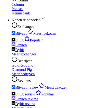
Kennis
Column
Podcast
Kennisbank
Kopen & handelen
Exchanges
Bitvavo
Meest gekozen
OKX
Populair
Kraken
Bybit
Meer exchanges
Bedrijven
GoldRepublic
Diamond Pigs
Meer bedrijven
Reviews
Bitvavo review
Meest gekozen
OKX review
Populair
Kraken review
Bybit review