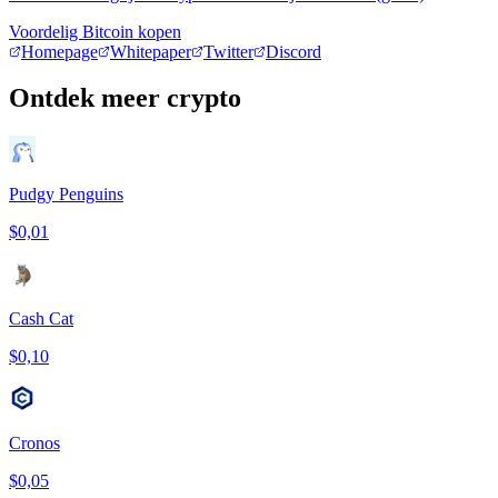
Voordelig Bitcoin kopen
Homepage
Whitepaper
Twitter
Discord
Ontdek meer crypto
Pudgy Penguins
$0,01
Cash Cat
$0,10
Cronos
$0,05