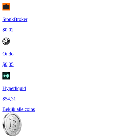
StonkBroker
$0,02
Ondo
$0,35
Hyperliquid
$54,31
Bekijk alle coins