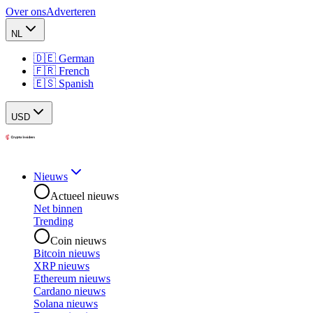
Over ons
Adverteren
NL
🇩🇪 German
🇫🇷 French
🇪🇸 Spanish
USD
Nieuws
Actueel nieuws
Net binnen
Trending
Coin nieuws
Bitcoin nieuws
XRP nieuws
Ethereum nieuws
Cardano nieuws
Solana nieuws