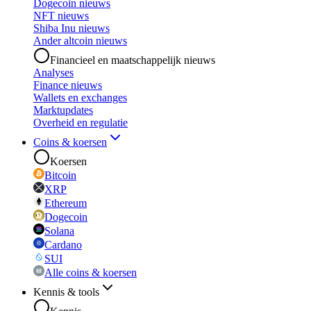
Dogecoin nieuws
NFT nieuws
Shiba Inu nieuws
Ander altcoin nieuws
Financieel en maatschappelijk nieuws
Analyses
Finance nieuws
Wallets en exchanges
Marktupdates
Overheid en regulatie
Coins & koersen
Koersen
Bitcoin
XRP
Ethereum
Dogecoin
Solana
Cardano
SUI
Alle coins & koersen
Kennis & tools