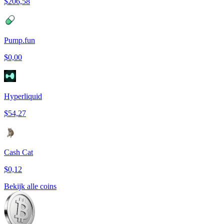
$206,58
Pump.fun
$0,00
Hyperliquid
$54,27
Cash Cat
$0,12
Bekijk alle coins