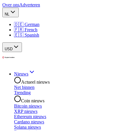
Over ons
Adverteren
NL
🇩🇪 German
🇫🇷 French
🇪🇸 Spanish
USD
Nieuws
Actueel nieuws
Net binnen
Trending
Coin nieuws
Bitcoin nieuws
XRP nieuws
Ethereum nieuws
Cardano nieuws
Solana nieuws