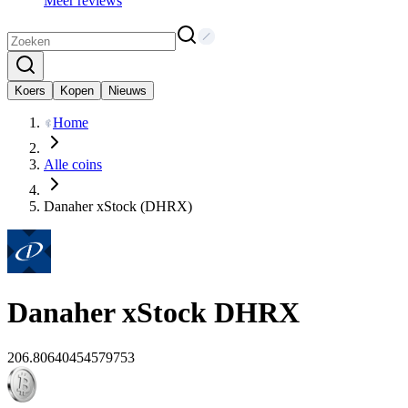
Meer reviews
Koers
Kopen
Nieuws
Home
Alle coins
Danaher xStock (DHRX)
Danaher xStock
DHRX
206.80640454579753