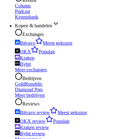
Kennis
Column
Podcast
Kennisbank
Kopen & handelen
Exchanges
Bitvavo
Meest gekozen
OKX
Populair
Kraken
Bybit
Meer exchanges
Bedrijven
GoldRepublic
Diamond Pigs
Meer bedrijven
Reviews
Bitvavo review
Meest gekozen
OKX review
Populair
Kraken review
Bybit review