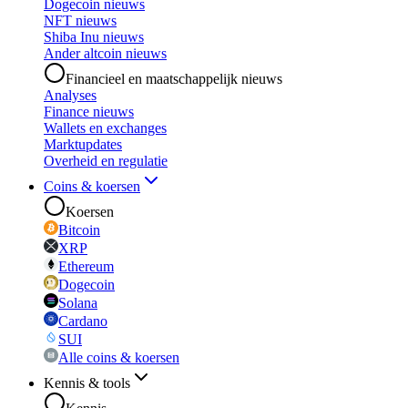
Dogecoin nieuws
NFT nieuws
Shiba Inu nieuws
Ander altcoin nieuws
Financieel en maatschappelijk nieuws
Analyses
Finance nieuws
Wallets en exchanges
Marktupdates
Overheid en regulatie
Coins & koersen
Koersen
Bitcoin
XRP
Ethereum
Dogecoin
Solana
Cardano
SUI
Alle coins & koersen
Kennis & tools