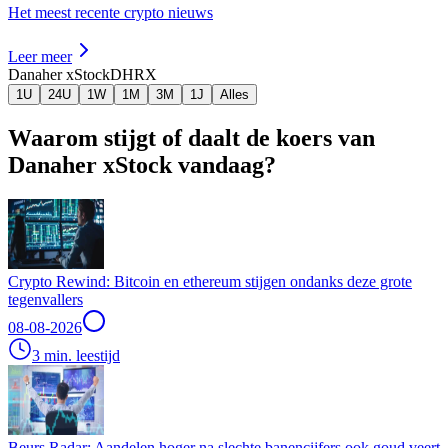
Het meest recente crypto nieuws
Leer meer
Danaher xStock
DHRX
1U
24U
1W
1M
3M
1J
Alles
Waarom stijgt of daalt de koers van
Danaher xStock vandaag?
Crypto Rewind: Bitcoin en ethereum stijgen ondanks deze grote
tegenvallers
08-08-2026
3 min. leestijd
Beurs Radar: Aandelen hoger na slechte banencijfers ook goud veert