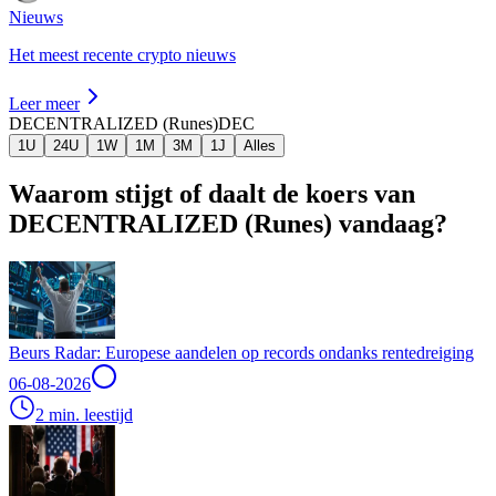
Nieuws
Het meest recente crypto nieuws
Leer meer
DECENTRALIZED (Runes)
DEC
1U
24U
1W
1M
3M
1J
Alles
Waarom stijgt of daalt de koers van
DECENTRALIZED (Runes) vandaag?
Beurs Radar: Europese aandelen op records ondanks rentedreiging
06-08-2026
2 min. leestijd