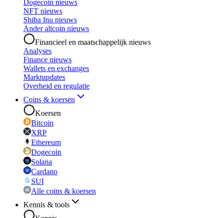
Dogecoin nieuws
NFT nieuws
Shiba Inu nieuws
Ander altcoin nieuws
Financieel en maatschappelijk nieuws
Analyses
Finance nieuws
Wallets en exchanges
Marktupdates
Overheid en regulatie
Coins & koersen
Koersen
Bitcoin
XRP
Ethereum
Dogecoin
Solana
Cardano
SUI
Alle coins & koersen
Kennis & tools