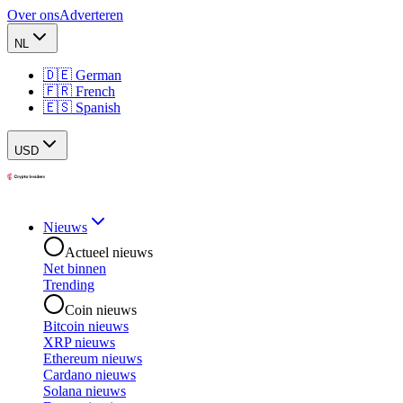
Over ons
Adverteren
NL
🇩🇪 German
🇫🇷 French
🇪🇸 Spanish
USD
Nieuws
Actueel nieuws
Net binnen
Trending
Coin nieuws
Bitcoin nieuws
XRP nieuws
Ethereum nieuws
Cardano nieuws
Solana nieuws