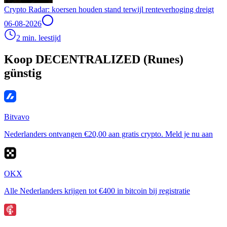
Crypto Radar: koersen houden stand terwijl renteverhoging dreigt
06-08-2026
2 min. leestijd
Koop DECENTRALIZED (Runes)
günstig
Bitvavo
Nederlanders ontvangen €20,00 aan gratis crypto. Meld je nu aan
OKX
Alle Nederlanders krijgen tot €400 in bitcoin bij registratie