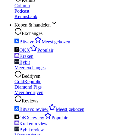
Kennis
Column
Podcast
Kennisbank
Kopen & handelen
Exchanges
Bitvavo
Meest gekozen
OKX
Populair
Kraken
Bybit
Meer exchanges
Bedrijven
GoldRepublic
Diamond Pigs
Meer bedrijven
Reviews
Bitvavo review
Meest gekozen
OKX review
Populair
Kraken review
Bybit review