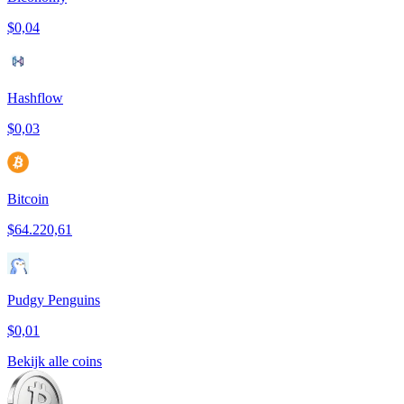
$0,04
Hashflow
$0,03
Bitcoin
$64.220,61
Pudgy Penguins
$0,01
Bekijk alle coins