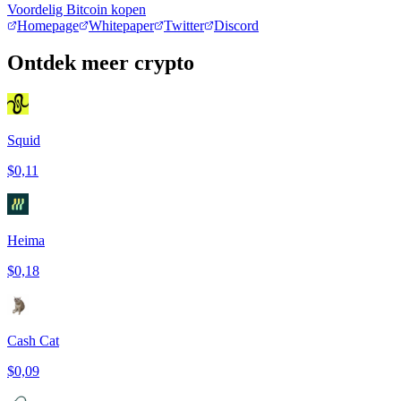
Voordelig Bitcoin kopen
Homepage
Whitepaper
Twitter
Discord
Ontdek meer crypto
Squid
$0,11
Heima
$0,18
Cash Cat
$0,09