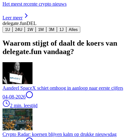
Het meest recente crypto nieuws
Leer meer
delegate.fun
DEL
1U
24U
1W
1M
3M
1J
Alles
Waarom stijgt of daalt de koers van
delegate.fun vandaag?
Aandeel SpaceX schiet omhoog in aanloop naar eerste cijfers
04-08-2026
2 min. leestijd
Crypto Radar: koersen blijven kalm op drukke nieuwsdag