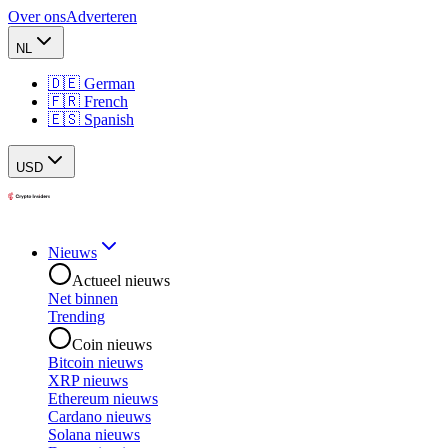
Over ons
Adverteren
NL
🇩🇪 German
🇫🇷 French
🇪🇸 Spanish
USD
Nieuws
Actueel nieuws
Net binnen
Trending
Coin nieuws
Bitcoin nieuws
XRP nieuws
Ethereum nieuws
Cardano nieuws
Solana nieuws