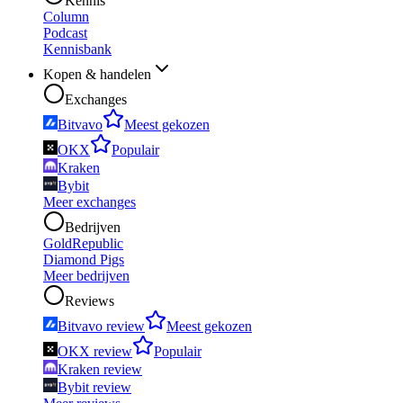
Kennis
Column
Podcast
Kennisbank
Kopen & handelen
Exchanges
Bitvavo
Meest gekozen
OKX
Populair
Kraken
Bybit
Meer exchanges
Bedrijven
GoldRepublic
Diamond Pigs
Meer bedrijven
Reviews
Bitvavo review
Meest gekozen
OKX review
Populair
Kraken review
Bybit review