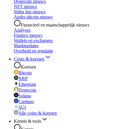
Dogecoin nieuws
NFT nieuws
Shiba Inu nieuws
Ander altcoin nieuws
Financieel en maatschappelijk nieuws
Analyses
Finance nieuws
Wallets en exchanges
Marktupdates
Overheid en regulatie
Coins & koersen
Koersen
Bitcoin
XRP
Ethereum
Dogecoin
Solana
Cardano
SUI
Alle coins & koersen
Kennis & tools