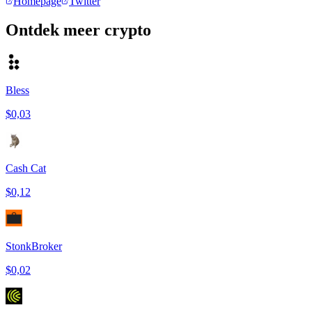
Homepage
Twitter
Ontdek meer crypto
Bless
$0,03
Cash Cat
$0,12
StonkBroker
$0,02