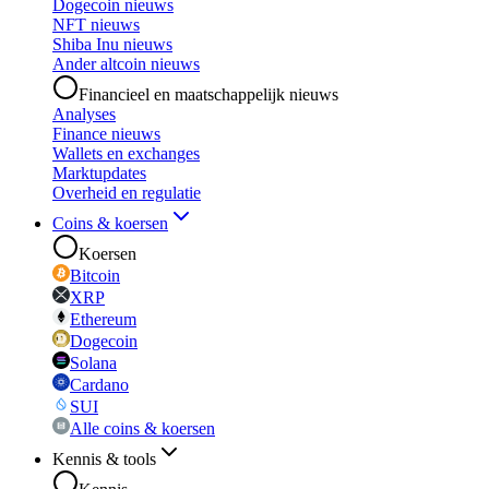
Dogecoin nieuws
NFT nieuws
Shiba Inu nieuws
Ander altcoin nieuws
Financieel en maatschappelijk nieuws
Analyses
Finance nieuws
Wallets en exchanges
Marktupdates
Overheid en regulatie
Coins & koersen
Koersen
Bitcoin
XRP
Ethereum
Dogecoin
Solana
Cardano
SUI
Alle coins & koersen
Kennis & tools