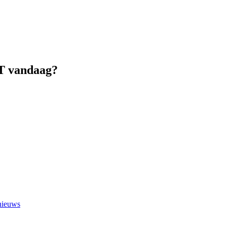
AT vandaag?
 nieuws