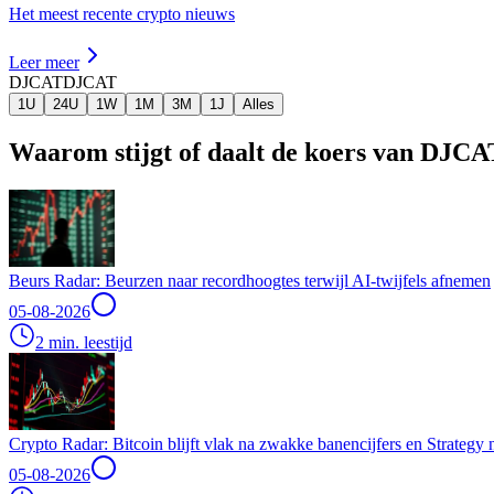
Het meest recente crypto nieuws
Leer meer
DJCAT
DJCAT
1U
24U
1W
1M
3M
1J
Alles
Waarom stijgt of daalt de koers van DJC
Beurs Radar: Beurzen naar recordhoogtes terwijl AI-twijfels afnemen
05-08-2026
2 min. leestijd
Crypto Radar: Bitcoin blijft vlak na zwakke banencijfers en Strategy
05-08-2026