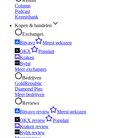
Kennis
Column
Podcast
Kennisbank
Kopen & handelen
Exchanges
Bitvavo
Meest gekozen
OKX
Populair
Kraken
Bybit
Meer exchanges
Bedrijven
GoldRepublic
Diamond Pigs
Meer bedrijven
Reviews
Bitvavo review
Meest gekozen
OKX review
Populair
Kraken review
Bybit review