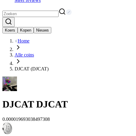
Meer reviews
Koers
Kopen
Nieuws
Home
Alle coins
DJCAT (DJCAT)
DJCAT
DJCAT
0.000019693038497308