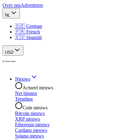
Over ons
Adverteren
NL
🇩🇪 German
🇫🇷 French
🇪🇸 Spanish
USD
Nieuws
Actueel nieuws
Net binnen
Trending
Coin nieuws
Bitcoin nieuws
XRP nieuws
Ethereum nieuws
Cardano nieuws
Solana nieuws