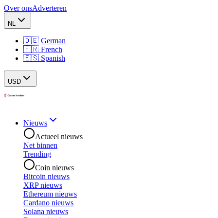
Over ons
Adverteren
NL
🇩🇪 German
🇫🇷 French
🇪🇸 Spanish
USD
Nieuws
Actueel nieuws
Net binnen
Trending
Coin nieuws
Bitcoin nieuws
XRP nieuws
Ethereum nieuws
Cardano nieuws
Solana nieuws