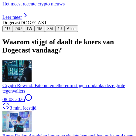
Het meest recente crypto nieuws
Leer meer
Dogecast
DOGECAST
1U
24U
1W
1M
3M
1J
Alles
Waarom stijgt of daalt de koers van
Dogecast vandaag?
Crypto Rewind: Bitcoin en ethereum stijgen ondanks deze grote
tegenvallers
08-08-2026
3 min. leestijd
Beurs Radar: Aandelen hoger na slechte banencijfers ook goud veert