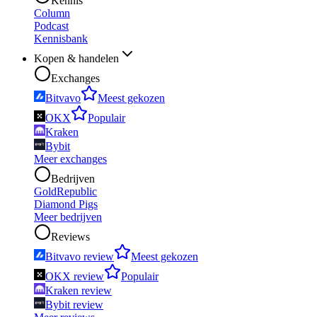
Kennis
Column
Podcast
Kennisbank
Kopen & handelen
Exchanges
Bitvavo
Meest gekozen
OKX
Populair
Kraken
Bybit
Meer exchanges
Bedrijven
GoldRepublic
Diamond Pigs
Meer bedrijven
Reviews
Bitvavo review
Meest gekozen
OKX review
Populair
Kraken review
Bybit review