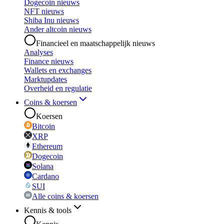
Dogecoin nieuws
NFT nieuws
Shiba Inu nieuws
Ander altcoin nieuws
Financieel en maatschappelijk nieuws
Analyses
Finance nieuws
Wallets en exchanges
Marktupdates
Overheid en regulatie
Coins & koersen
Koersen
Bitcoin
XRP
Ethereum
Dogecoin
Solana
Cardano
SUI
Alle coins & koersen
Kennis & tools