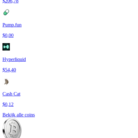
$206,78
Pump.fun
$0,00
Hyperliquid
$54,40
Cash Cat
$0,12
Bekijk alle coins